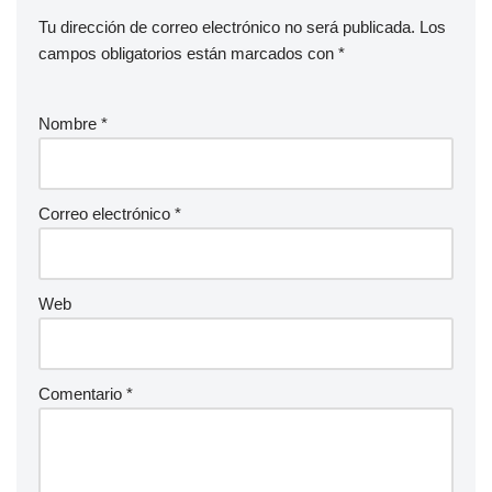
Tu dirección de correo electrónico no será publicada.
Los
campos obligatorios están marcados con
*
Nombre
*
Correo electrónico
*
Web
Comentario
*