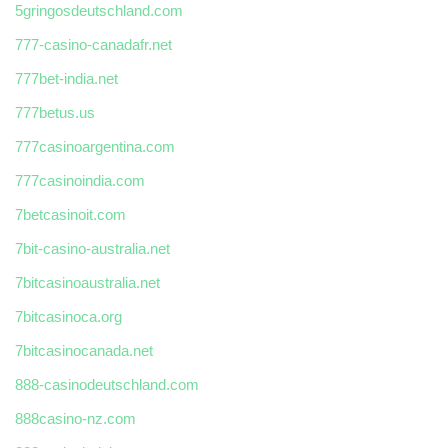
5gringosdeutschland.com
777-casino-canadafr.net
777bet-india.net
777betus.us
777casinoargentina.com
777casinoindia.com
7betcasinoit.com
7bit-casino-australia.net
7bitcasinoaustralia.net
7bitcasinoca.org
7bitcasinocanada.net
888-casinodeutschland.com
888casino-nz.com