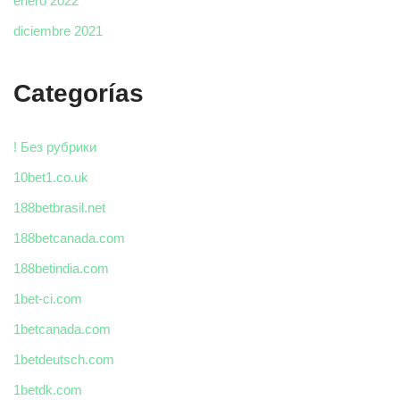
enero 2022
diciembre 2021
Categorías
! Без рубрики
10bet1.co.uk
188betbrasil.net
188betcanada.com
188betindia.com
1bet-ci.com
1betcanada.com
1betdeutsch.com
1betdk.com