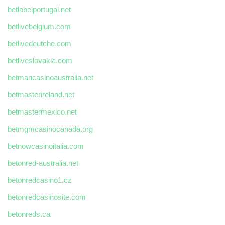
betlabelportugal.net
betlivebelgium.com
betlivedeutche.com
betliveslovakia.com
betmancasinoaustralia.net
betmasterireland.net
betmastermexico.net
betmgmcasinocanada.org
betnowcasinoitalia.com
betonred-australia.net
betonredcasino1.cz
betonredcasinosite.com
betonreds.ca