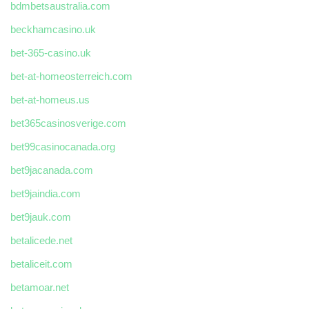
bdmbetsaustralia.com
beckhamcasino.uk
bet-365-casino.uk
bet-at-homeosterreich.com
bet-at-homeus.us
bet365casinosverige.com
bet99casinocanada.org
bet9jacanada.com
bet9jaindia.com
bet9jauk.com
betalicede.net
betaliceit.com
betamoar.net