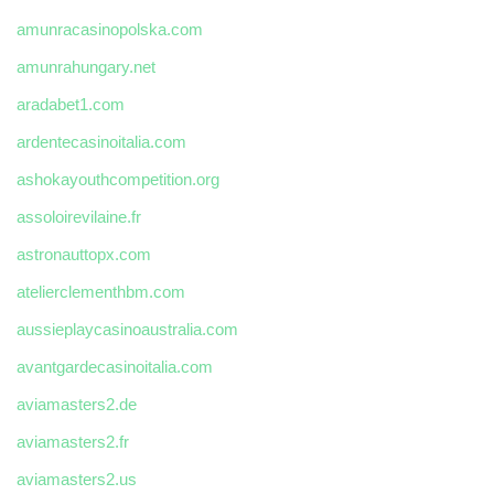
amunracasinopolska.com
amunrahungary.net
aradabet1.com
ardentecasinoitalia.com
ashokayouthcompetition.org
assoloirevilaine.fr
astronauttopx.com
atelierclementhbm.com
aussieplaycasinoaustralia.com
avantgardecasinoitalia.com
aviamasters2.de
aviamasters2.fr
aviamasters2.us