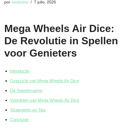
por
wadminw
7 julio, 2026
Mega Wheels Air Dice:
De Revolutie in Spellen
voor Genieters
Introductie
Overzicht van Mega Wheels Air Dice
De Speelervaring
Voordelen van Mega Wheels Air Dice
Strategieën en Tips
Conclusie