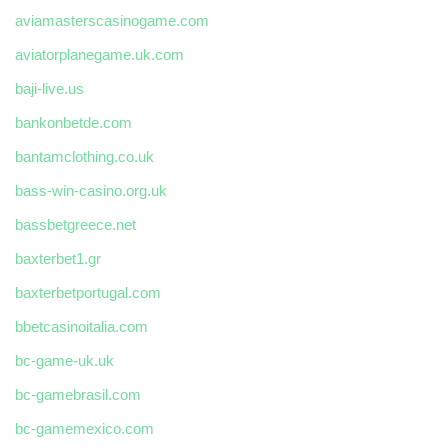
aviamasterscasinogame.com
aviatorplanegame.uk.com
baji-live.us
bankonbetde.com
bantamclothing.co.uk
bass-win-casino.org.uk
bassbetgreece.net
baxterbet1.gr
baxterbetportugal.com
bbetcasinoitalia.com
bc-game-uk.uk
bc-gamebrasil.com
bc-gamemexico.com