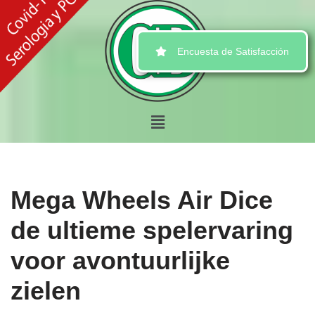
Ir
Encuesta de Satisfacción
al
contenido
Mega Wheels Air Dice
de ultieme spelervaring
voor avontuurlijke
zielen