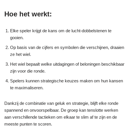
Hoe het werkt:
Elke speler krijgt de kans om de lucht-dobbelstenen te
gooien.
Op basis van de cijfers en symbolen die verschijnen, draaien
ze het wiel.
Het wiel bepaalt welke uitdagingen of beloningen beschikbaar
zijn voor die ronde.
Spelers kunnen strategische keuzes maken om hun kansen
te maximaliseren.
Dankzij de combinatie van geluk en strategie, blijft elke ronde
spannend en onvoorspelbaar. De groep kan tenslotte werken
aan verschillende tactieken om elkaar te slim af te zijn en de
meeste punten te scoren.