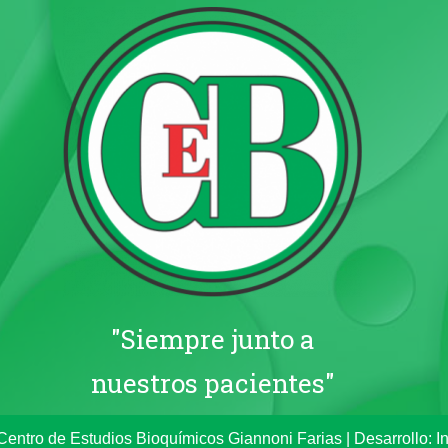
"Siempre junto a
nuestros pacientes"
entro de Estudios Bioquímicos Giannoni Farias | Desarrollo: In