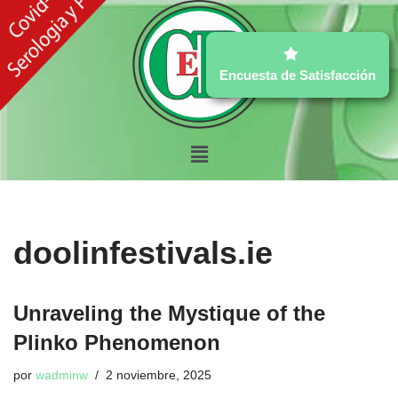
Ir
al
Encuesta de Satisfacción
contenido
doolinfestivals.ie
Unraveling the Mystique of the
Plinko Phenomenon
por
wadminw
2 noviembre, 2025