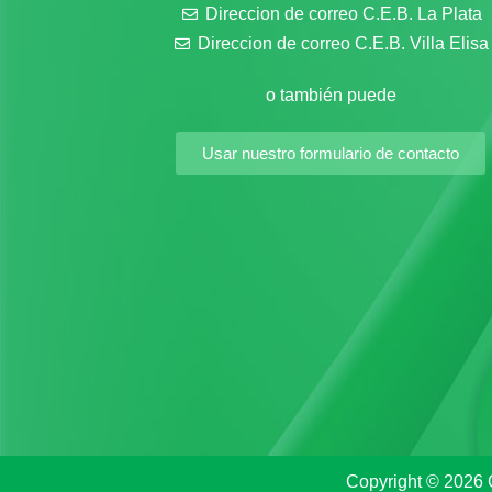
Direccion de correo C.E.B. La Plata
Direccion de correo C.E.B. Villa Elisa
o también puede
Usar nuestro formulario de contacto
Copyright © 2026 C