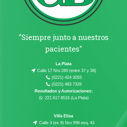
"Siempre junto a nuestros
pacientes"
La Plata
Calle 17 Nro 280 (entre 37 y 38)
(0221) 424 3059
(0221) 483 7328
Resultados y Autorizaciones:
221 617 8516 (La Plata)
Villa Elisa
Calle 3 (ex 9) Nro 998 esq. 43