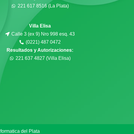
221 617 8516 (La Plata)
Villa Elisa
Calle 3 (ex 9) Nro 998 esq. 43
(0221) 487 0472
Resultados y Autorizaciones:
221 637 4827 (Villa Elisa)
formatica del Plata