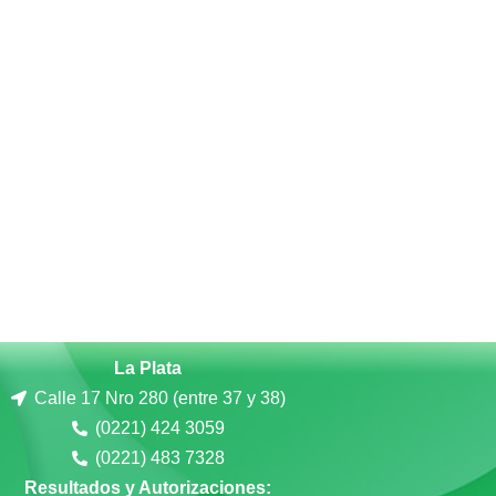
La Plata
Calle 17 Nro 280 (entre 37 y 38)
(0221) 424 3059
(0221) 483 7328
Resultados y Autorizaciones: