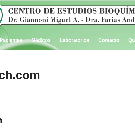
Pacientes
Médicos
Laboratorios
Contacto
Qu
ich.com
n