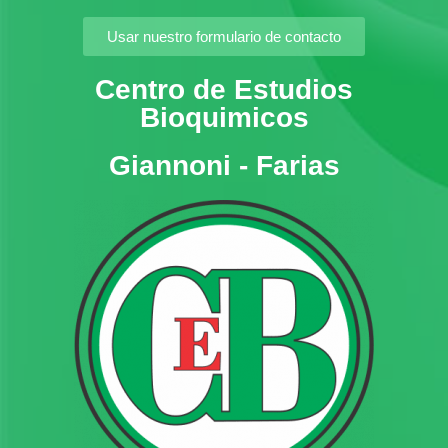
Usar nuestro formulario de contacto
Centro de Estudios
Bioquimicos
Giannoni - Farias