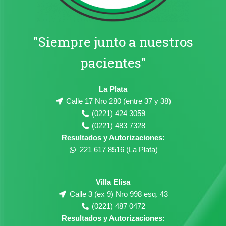
"Siempre junto a nuestros
pacientes"
La Plata
Calle 17 Nro 280 (entre 37 y 38)
(0221) 424 3059
(0221) 483 7328
Resultados y Autorizaciones:
221 617 8516 (La Plata)
Villa Elisa
Calle 3 (ex 9) Nro 998 esq. 43
(0221) 487 0472
Resultados y Autorizaciones: