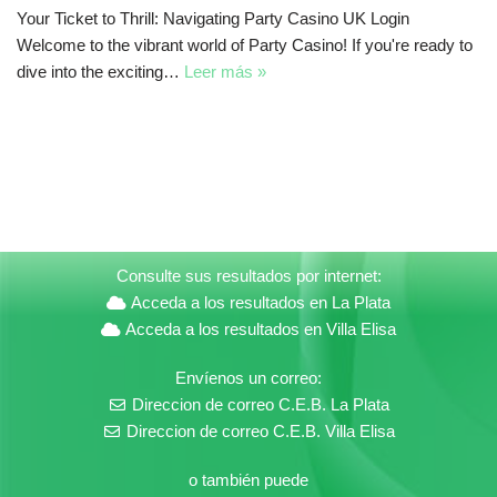
Your Ticket to Thrill: Navigating Party Casino UK Login
Welcome to the vibrant world of Party Casino! If you're ready to
dive into the exciting…
Leer más »
Consulte sus resultados por internet:
Acceda a los resultados en La Plata
Acceda a los resultados en Villa Elisa
Envíenos un correo:
Direccion de correo C.E.B. La Plata
Direccion de correo C.E.B. Villa Elisa
o también puede