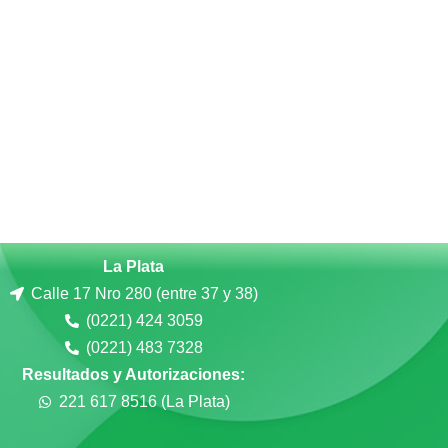
La Plata
Calle 17 Nro 280 (entre 37 y 38)
(0221) 424 3059
(0221) 483 7328
Resultados y Autorizaciones:
221 617 8516 (La Plata)