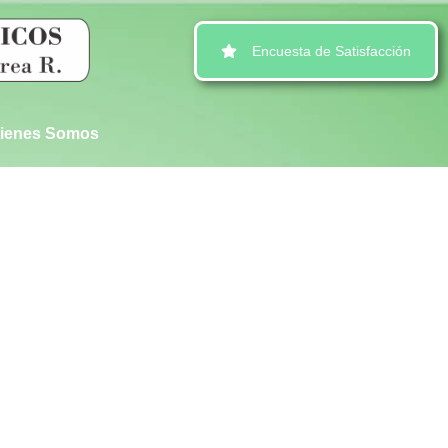
Encuesta de Satisfacción
ienes Somos