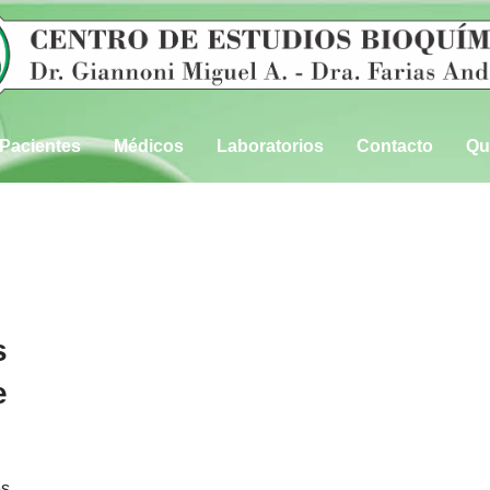
Pacientes
Médicos
Laboratorios
Contacto
Qu
s
e
es