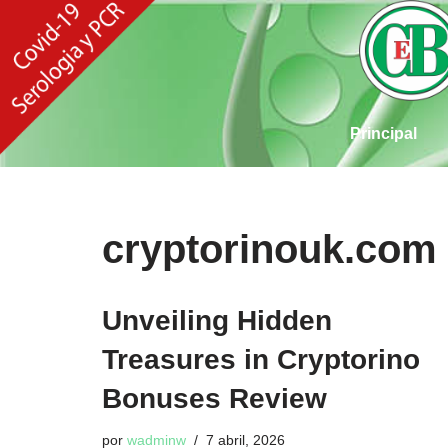
Ir
al
contenido
Principal
cryptorinouk.com
Unveiling Hidden
Treasures in Cryptorino
Bonuses Review
por
wadminw
7 abril, 2026