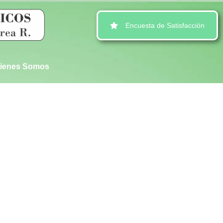
Encuesta de Satisfacción
ienes Somos