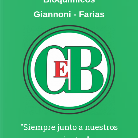
Giannoni - Farias
"Siempre junto a nuestros