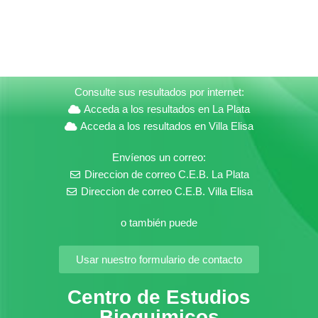
Consulte sus resultados por internet:
Acceda a los resultados en La Plata
Acceda a los resultados en Villa Elisa
Envíenos un correo:
Direccion de correo C.E.B. La Plata
Direccion de correo C.E.B. Villa Elisa
o también puede
Usar nuestro formulario de contacto
Centro de Estudios
Bioquimicos