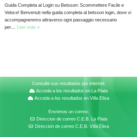
Guida Completa al Login su Betsson: Scommettere Facile e
Veloce! Benvenuti nella guida completa al betsson login, dove vi
accompagneremo attraverso ogni passaggio necessario
per…
Leer más »
Consulte sus resultados por internet:
Acceda a los resultados en La Plata
Acceda a los resultados en Villa Elisa
Envíenos un correo:
Direccion de correo C.E.B. La Plata
Direccion de correo C.E.B. Villa Elisa