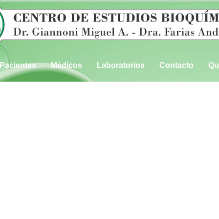
Pacientes
Médicos
Laboratorios
Contacto
Qu