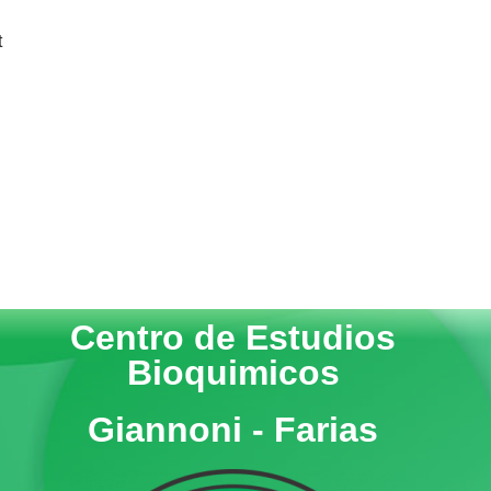
t
Centro de Estudios
Bioquimicos
Giannoni - Farias