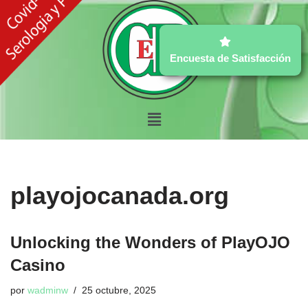
Ir
al
Encuesta de Satisfacción
contenido
playojocanada.org
Unlocking the Wonders of PlayOJO
Casino
por
wadminw
25 octubre, 2025