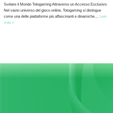
Svelare il Mondo Totogaming Attraverso un Accesso Esclusivo
Nel vasto universo del gioco online, Totogaming si distingue
come una delle piattaforme più affascinanti e dinamiche…
Leer
más »