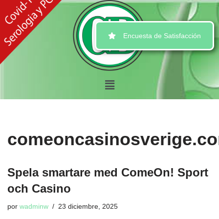
Ir
Encuesta de Satisfacción
al
contenido
comeoncasinosverige.c
Spela smartare med ComeOn! Sport
och Casino
por
wadminw
23 diciembre, 2025