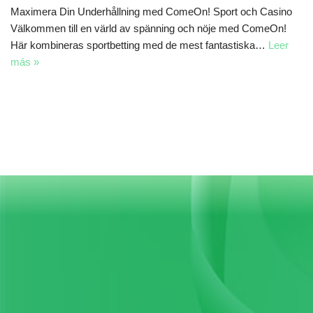
Maximera Din Underhållning med ComeOn! Sport och Casino
Välkommen till en värld av spänning och nöje med ComeOn!
Här kombineras sportbetting med de mest fantastiska…
Leer
más »