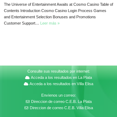
The Universe of Entertainment Awaits at Cosmo Casino Table of
Contents Introduction Cosmo Casino Login Process Games
and Entertainment Selection Bonuses and Promotions
Customer Support…
Leer más »
Consulte sus resultados por internet:
Acceda a los resultados en La Plata
Acceda a los resultados en Villa Elisa
Envíenos un correo:
Direccion de correo C.E.B. La Plata
Direccion de correo C.E.B. Villa Elisa