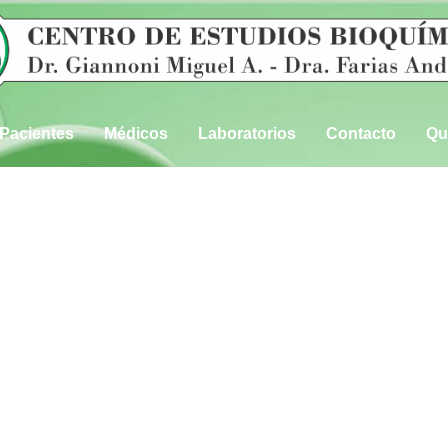
Pacientes
Médicos
Laboratorios
Contacto
Qu