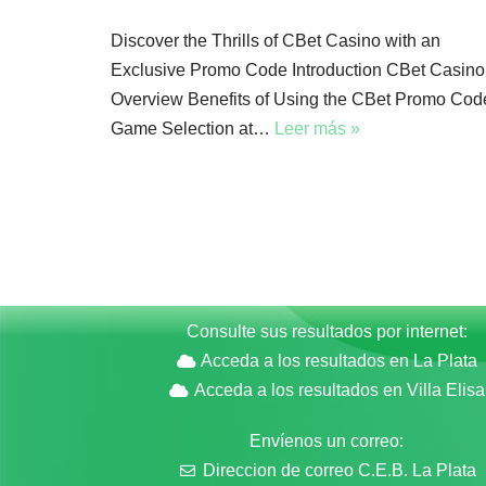
Discover the Thrills of CBet Casino with an
Exclusive Promo Code Introduction CBet Casino
Overview Benefits of Using the CBet Promo Cod
Game Selection at…
Leer más »
Consulte sus resultados por internet:
Acceda a los resultados en La Plata
Acceda a los resultados en Villa Elisa
Envíenos un correo:
Direccion de correo C.E.B. La Plata