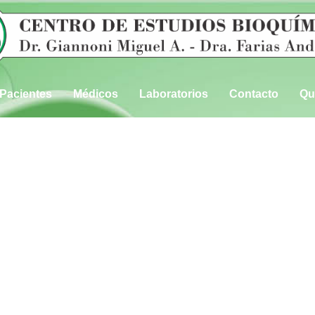
Pacientes
Médicos
Laboratorios
Contacto
Qu