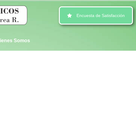
Encuesta de Satisfacción
ienes Somos