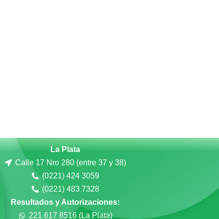
La Plata
Calle 17 Nro 280 (entre 37 y 38)
(0221) 424 3059
(0221) 483 7328
Resultados y Autorizaciones:
221 617 8516 (La Plata)