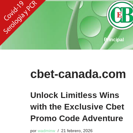
Ir
al
contenido
Principal
cbet-canada.com
Unlock Limitless Wins
with the Exclusive Cbet
Promo Code Adventure
por
wadminw
21 febrero, 2026