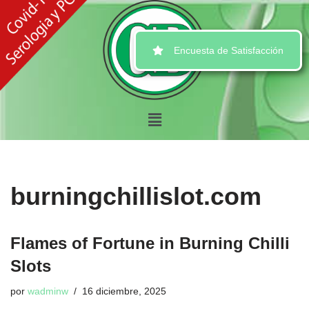
Ir
Encuesta de Satisfacción
al
contenido
burningchillislot.com
Flames of Fortune in Burning Chilli
Slots
por
wadminw
16 diciembre, 2025