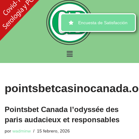
Ir
Encuesta de Satisfacción
al
contenido
pointsbetcasinocanada.o
Pointsbet Canada l’odyssée des
paris audacieux et responsables
por
wadminw
15 febrero, 2026