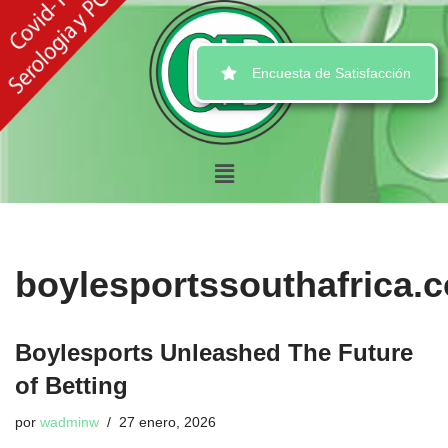
Ir
Encuesta de Satisfacción
al
contenido
boylesportssouthafrica.
Boylesports Unleashed The Future
of Betting
por
wadminw
27 enero, 2026