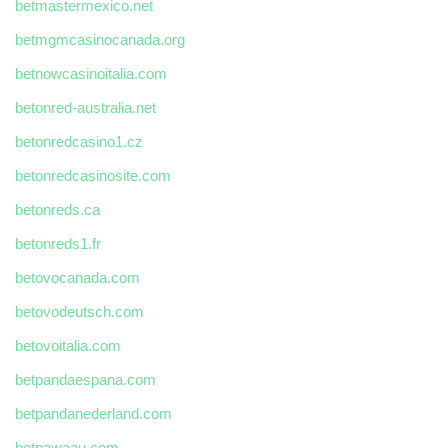
betmastermexico.net
betmgmcasinocanada.org
betnowcasinoitalia.com
betonred-australia.net
betonredcasino1.cz
betonredcasinosite.com
betonreds.ca
betonreds1.fr
betovocanada.com
betovodeutsch.com
betovoitalia.com
betpandaespana.com
betpandanederland.com
betpawaau.com