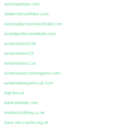
astronauttopx.com
atelierclementhbm.com
aussieplaycasinoaustralia.com
avantgardecasinoitalia.com
aviamasters2.de
aviamasters2.fr
aviamasters2.us
aviamasterscasinogame.com
aviatorplanegame.uk.com
baji-live.us
bankonbetde.com
bantamclothing.co.uk
bass-win-casino.org.uk