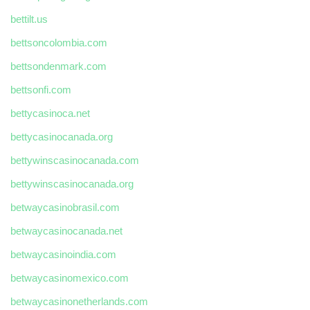
bettilt.us
bettsoncolombia.com
bettsondenmark.com
bettsonfi.com
bettycasinoca.net
bettycasinocanada.org
bettywinscasinocanada.com
bettywinscasinocanada.org
betwaycasinobrasil.com
betwaycasinocanada.net
betwaycasinoindia.com
betwaycasinomexico.com
betwaycasinonetherlands.com