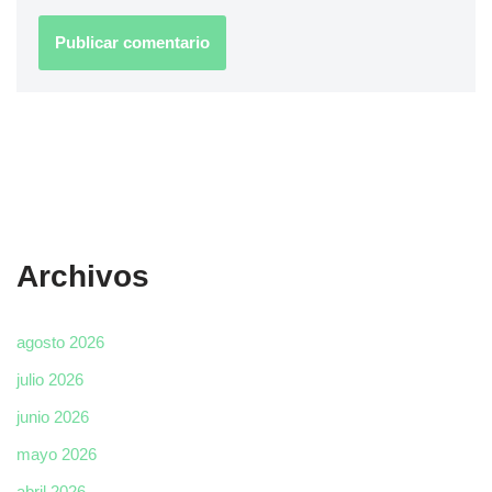
Archivos
agosto 2026
julio 2026
junio 2026
mayo 2026
abril 2026