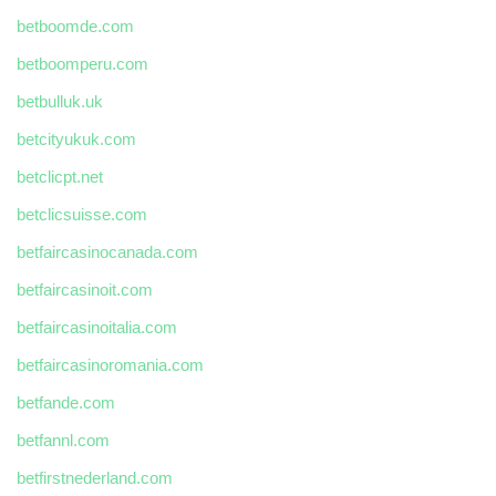
betboomde.com
betboomperu.com
betbulluk.uk
betcityukuk.com
betclicpt.net
betclicsuisse.com
betfaircasinocanada.com
betfaircasinoit.com
betfaircasinoitalia.com
betfaircasinoromania.com
betfande.com
betfannl.com
betfirstnederland.com