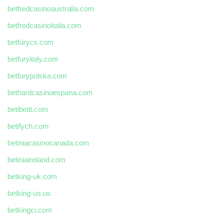
betfredcasinoaustralia.com
betfredcasinoitalia.com
betfurycs.com
betfuryitaly.com
betfurypolska.com
bethardcasinoespana.com
betibetit.com
betifych.com
betiniacasinocanada.com
betiniaireland.com
betking-uk.com
betking-us.us
betkingci.com