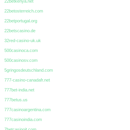
22betkenya.net
22betosterreich.com
22betportugal.org
22betscasino.de
32red-casino-uk.uk
500casinoca.com
500casinosv.com
5gringosdeutschland.com
777-casino-canadafr.net
777bet-india.net
777betus.us
777casinoargentina.com
777casinoindia.com
7betcasinoit.com