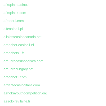
afkspinscasino.it
afkspinsk.com
afrobet1.com
alfcasino1.pl
allslotscasinocanada.net
amonbet-casino1.nl
amonbets1.fr
amunracasinopolska.com
amunrahungary.net
aradabet1.com
ardentecasinoitalia.com
ashokayouthcompetition.org
assoloirevilaine.fr