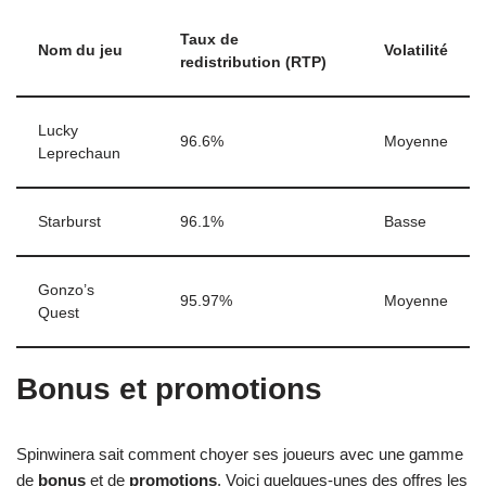
Taux de
Nom du jeu
Volatilité
redistribution (RTP)
Lucky
96.6%
Moyenne
Leprechaun
Starburst
96.1%
Basse
Gonzo’s
95.97%
Moyenne
Quest
Bonus et promotions
Spinwinera sait comment choyer ses joueurs avec une gamme
de
bonus
et de
promotions
. Voici quelques-unes des offres les