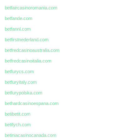
betfaircasinoromania.com
betfande.com
betfannl.com
betfirstnederland.com
betfredcasinoaustralia.com
betfredcasinoitalia.com
betfurycs.com
betfuryitaly.com
betfurypolska.com
bethardcasinoespana.com
betibetit.com
betifych.com
betiniacasinocanada.com