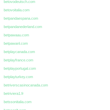
betovodeutsch.com
betovoitalia.com
betpandaespana.com
betpandanederland.com
betpawaau.com
betpawanl.com
betplaycanada.com
betplayfrance.com
betplayportugal.com
betplayturkey.com
betriverscasinocanada.com
betriviera1.fr
betssonitalia.com