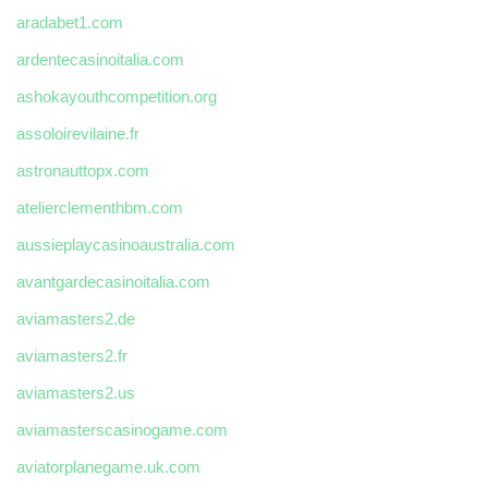
aradabet1.com
ardentecasinoitalia.com
ashokayouthcompetition.org
assoloirevilaine.fr
astronauttopx.com
atelierclementhbm.com
aussieplaycasinoaustralia.com
avantgardecasinoitalia.com
aviamasters2.de
aviamasters2.fr
aviamasters2.us
aviamasterscasinogame.com
aviatorplanegame.uk.com