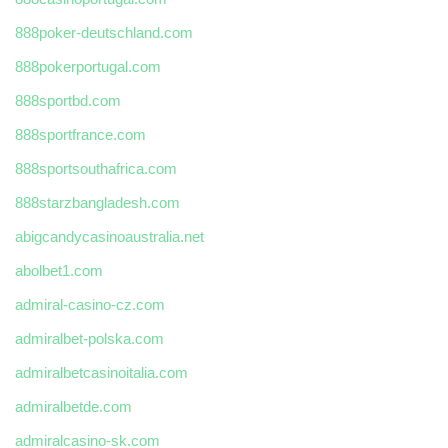
888poker-deutschland.com
888pokerportugal.com
888sportbd.com
888sportfrance.com
888sportsouthafrica.com
888starzbangladesh.com
abigcandycasinoaustralia.net
abolbet1.com
admiral-casino-cz.com
admiralbet-polska.com
admiralbetcasinoitalia.com
admiralbetde.com
admiralcasino-sk.com