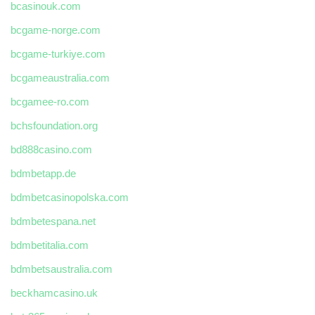
bcasinouk.com
bcgame-norge.com
bcgame-turkiye.com
bcgameaustralia.com
bcgamee-ro.com
bchsfoundation.org
bd888casino.com
bdmbetapp.de
bdmbetcasinopolska.com
bdmbetespana.net
bdmbetitalia.com
bdmbetsaustralia.com
beckhamcasino.uk