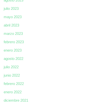
agosto 2023
julio 2023
mayo 2023
abril 2023
marzo 2023
febrero 2023
enero 2023
agosto 2022
julio 2022
junio 2022
febrero 2022
enero 2022
diciembre 2021