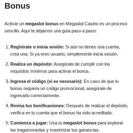
Bonus
Activar un
megaslot bonus
en Megaslot Casino es un proceso
sencillo. Aquí te dejamos una guía paso a paso:
Regístrate o inicia sesión:
Si aún no tienes una cuenta,
crea una. Si ya eres usuario, simplemente inicia sesión.
Realiza un depósito:
Asegúrate de cumplir con los
requisitos mínimos para activar el bonus.
Ingresa el código (si es necesario):
En caso de que tu
bonus requiera un código promocional, asegúrate de
ingresarlo correctamente.
Revisa tus bonificaciones:
Después de realizar el depósito,
verifica en tu cuenta que el bonus ha sido acreditado.
Comienza a jugar:
Usa tu
megaslot bonus
para explorar
las tragamonedas y maximizar tus ganancias.