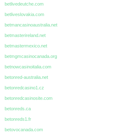
betlivedeutche.com
betliveslovakia.com
betmancasinoaustralia.net
betmasterireland.net
betmastermexico.net
betmgmcasinocanada.org
betnowcasinoitalia.com
betonred-australia.net
betonredcasino1.cz
betonredcasinosite.com
betonreds.ca
betonreds1.fr
betovocanada.com