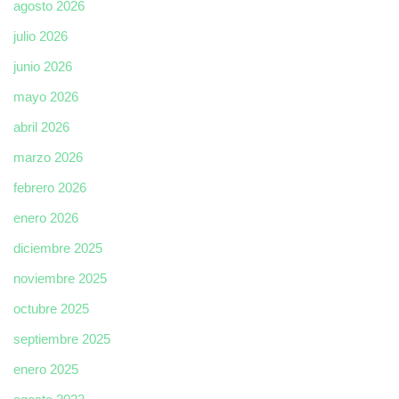
agosto 2026
julio 2026
junio 2026
mayo 2026
abril 2026
marzo 2026
febrero 2026
enero 2026
diciembre 2025
noviembre 2025
octubre 2025
septiembre 2025
enero 2025