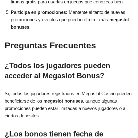
tiradas gratis para usarlas en juegos que conozcas bien.
Participa en promociones:
Mantente al tanto de nuevas
promociones y eventos que puedan ofrecer más
megaslot
bonuses
.
Preguntas Frecuentes
¿Todos los jugadores pueden
acceder al Megaslot Bonus?
Sí, todos los jugadores registrados en Megaslot Casino pueden
beneficiarse de los
megaslot bonuses
, aunque algunas
promociones pueden estar limitadas a nuevos jugadores o a
ciertos depósitos.
¿Los bonos tienen fecha de