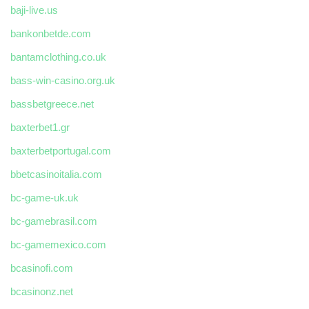
baji-live.us
bankonbetde.com
bantamclothing.co.uk
bass-win-casino.org.uk
bassbetgreece.net
baxterbet1.gr
baxterbetportugal.com
bbetcasinoitalia.com
bc-game-uk.uk
bc-gamebrasil.com
bc-gamemexico.com
bcasinofi.com
bcasinonz.net