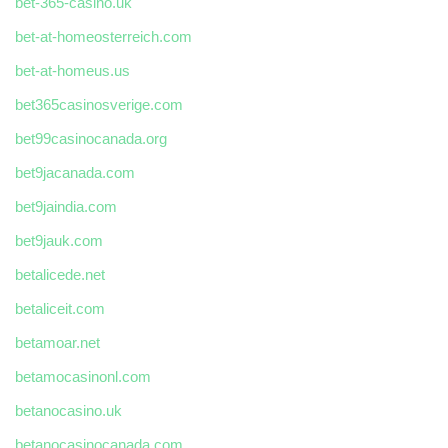
bet-365-casino.uk
bet-at-homeosterreich.com
bet-at-homeus.us
bet365casinosverige.com
bet99casinocanada.org
bet9jacanada.com
bet9jaindia.com
bet9jauk.com
betalicede.net
betaliceit.com
betamoar.net
betamocasinonl.com
betanocasino.uk
betanocasinocanada.com