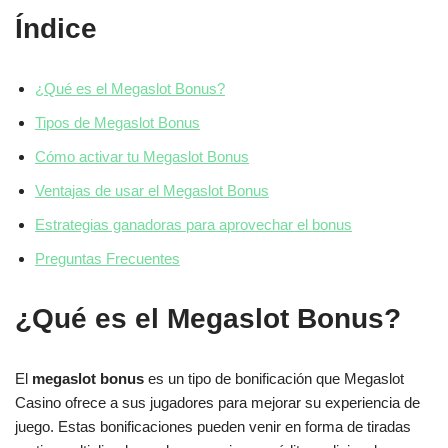
Índice
¿Qué es el Megaslot Bonus?
Tipos de Megaslot Bonus
Cómo activar tu Megaslot Bonus
Ventajas de usar el Megaslot Bonus
Estrategias ganadoras para aprovechar el bonus
Preguntas Frecuentes
¿Qué es el Megaslot Bonus?
El
megaslot bonus
es un tipo de bonificación que Megaslot
Casino ofrece a sus jugadores para mejorar su experiencia de
juego. Estas bonificaciones pueden venir en forma de tiradas