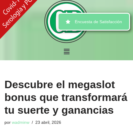
Ir
Encuesta de Satisfacción
al
contenido
Descubre el megaslot
bonus que transformará
tu suerte y ganancias
por
wadminw
23 abril, 2026