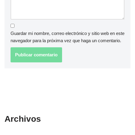
Guardar mi nombre, correo electrónico y sitio web en este
navegador para la próxima vez que haga un comentario.
Archivos