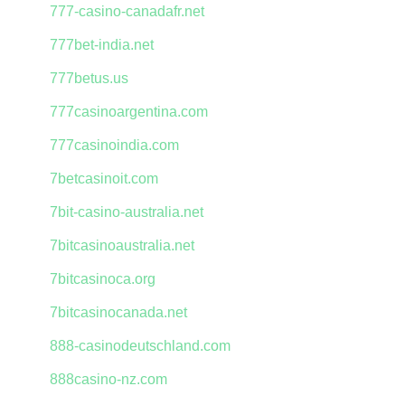
777-casino-canadafr.net
777bet-india.net
777betus.us
777casinoargentina.com
777casinoindia.com
7betcasinoit.com
7bit-casino-australia.net
7bitcasinoaustralia.net
7bitcasinoca.org
7bitcasinocanada.net
888-casinodeutschland.com
888casino-nz.com