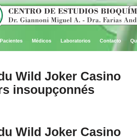
Pacientes
Médicos
Laboratorios
Contacto
Qu
 du Wild Joker Casino
ors insoupçonnés
 du Wild Joker Casino