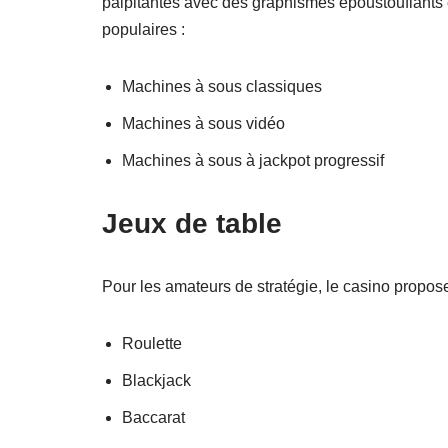
palpitantes avec des graphismes époustouflants e
populaires :
Machines à sous classiques
Machines à sous vidéo
Machines à sous à jackpot progressif
Jeux de table
Pour les amateurs de stratégie, le casino propo
Roulette
Blackjack
Baccarat