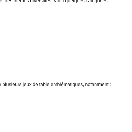
t des thèmes diversifiés. Voici quelques catégories
se plusieurs jeux de table emblématiques, notamment :