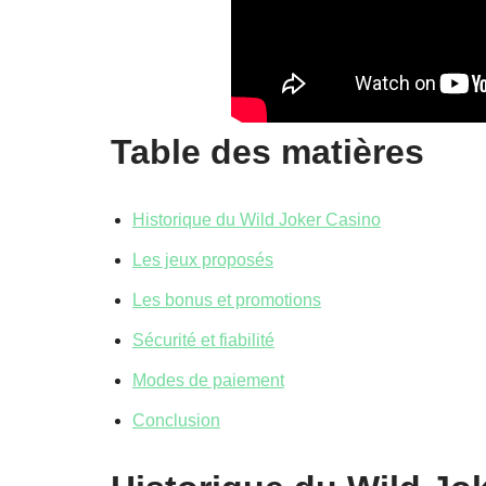
Table des matières
Historique du Wild Joker Casino
Les jeux proposés
Les bonus et promotions
Sécurité et fiabilité
Modes de paiement
Conclusion