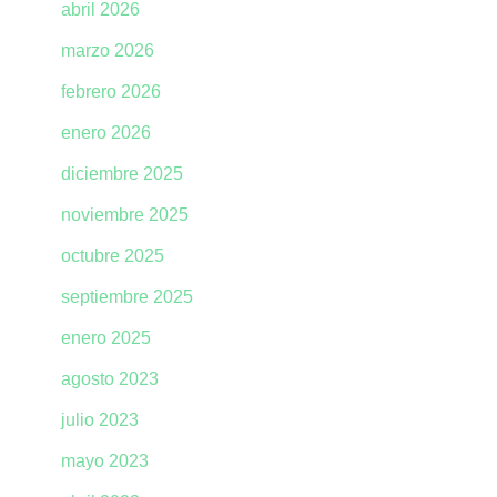
abril 2026
marzo 2026
febrero 2026
enero 2026
diciembre 2025
noviembre 2025
octubre 2025
septiembre 2025
enero 2025
agosto 2023
julio 2023
mayo 2023