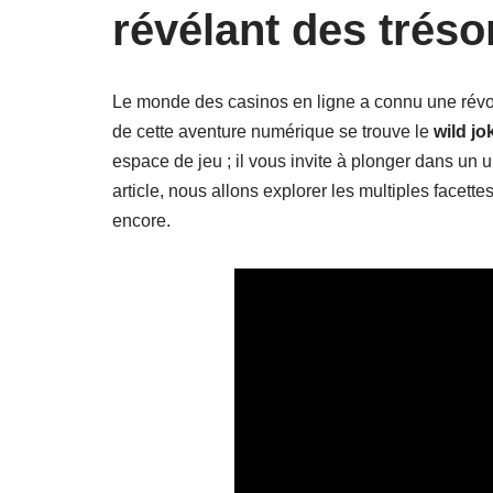
révélant des trés
Le monde des casinos en ligne a connu une révol
de cette aventure numérique se trouve le
wild jo
espace de jeu ; il vous invite à plonger dans un u
article, nous allons explorer les multiples facett
encore.