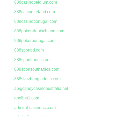
888casinobelgium.com
888casinoireland.com
888casinoportugal.com
888poker-deutschland.com
888pokerportugal.com
888sportbd.com
888sportfrance.com
888sportsouthafrica.com
888starzbangladesh.com
abigcandycasinoaustralia.net
abolbet1.com
admiral-casino-cz.com