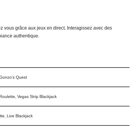
ez vous grâce aux jeux en direct. Interagissez avec des
biance authentique.
 Gonzo’s Quest
oulette, Vegas Strip Blackjack
tte, Live Blackjack