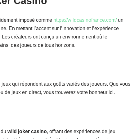
ker Casino
apidement imposé comme
https://wildcasinofrance.com/
un
ne. En mettant l’accent sur l’innovation et l’expérience
ic. Les créateurs ont conçu un environnement où le
t ainsi des joueurs de tous horizons.
e jeux qui répondent aux goûts variés des joueurs. Que vous
 de jeux en direct, vous trouverez votre bonheur ici.
r du
wild joker casino
, offrant des expériences de jeu