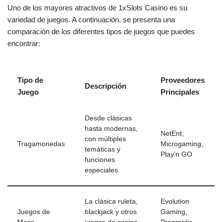
Uno de los mayores atractivos de 1xSlots Casino es su
variedad de juegos. A continuación, se presenta una
comparación de los diferentes tipos de juegos que puedes
encontrar:
Tipo de
Proveedores
Descripción
Juego
Principales
Desde clásicas
hasta modernas,
NetEnt,
con múltiples
Tragamonedas
Microgaming,
temáticas y
Play’n GO
funciones
especiales.
La clásica ruleta,
Evolution
Juegos de
blackjack y otros
Gaming,