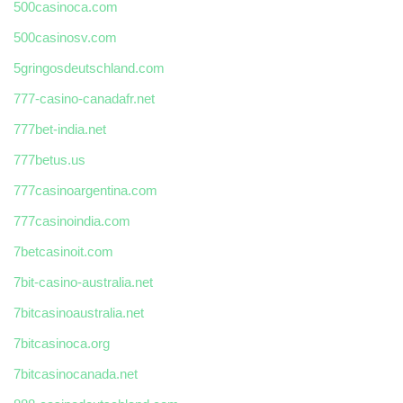
500casinoca.com
500casinosv.com
5gringosdeutschland.com
777-casino-canadafr.net
777bet-india.net
777betus.us
777casinoargentina.com
777casinoindia.com
7betcasinoit.com
7bit-casino-australia.net
7bitcasinoaustralia.net
7bitcasinoca.org
7bitcasinocanada.net