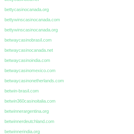
bettycasinocanada.org
bettywinscasinocanada.com
bettywinscasinocanada.org
betwaycasinobrasil.com
betwaycasinocanada.net
betwaycasinoindia.com
betwaycasinomexico.com
betwaycasinonetherlands.com
betwin-brasil.com
betwin360casinoitalia.com
betwinnerargentina.org
betwinnerdeutchland.com
betwinnerindia.org