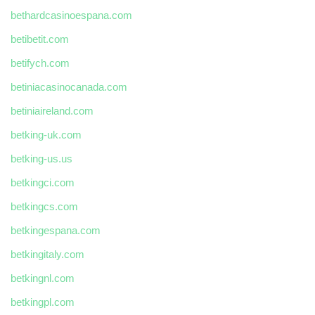
bethardcasinoespana.com
betibetit.com
betifych.com
betiniacasinocanada.com
betiniaireland.com
betking-uk.com
betking-us.us
betkingci.com
betkingcs.com
betkingespana.com
betkingitaly.com
betkingnl.com
betkingpl.com