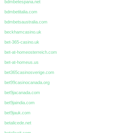
bdmbetespana.net
bdmbetitalia.com
bdmbetsaustralia.com
beckhamcasino.uk
bet-365-casino.uk
bet-at-homeosterreich.com
bet-at-homeus.us
bet365casinosverige.com
bet99casinocanada.org
bet9jacanada.com
bet9jaindia.com
bet9jauk.com
betalicede.net
betaliceit.com