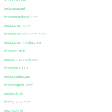
betamoar.net
betamocasinonl.com
betanocasino.uk
betanocasinocanada.com
betanocasinoitalia.com
betanoitalia.it
betblastcasinouk.com
betboom-us.us
betboomde.com
betboomperu.com
betbulluk.uk
betcityukuk.com
betclicpt.net