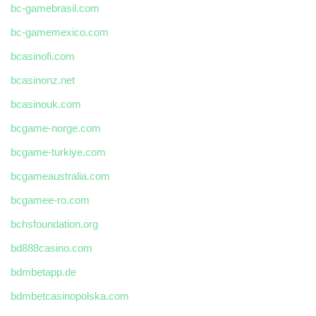
bc-gamebrasil.com
bc-gamemexico.com
bcasinofi.com
bcasinonz.net
bcasinouk.com
bcgame-norge.com
bcgame-turkiye.com
bcgameaustralia.com
bcgamee-ro.com
bchsfoundation.org
bd888casino.com
bdmbetapp.de
bdmbetcasinopolska.com