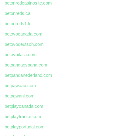
betonredcasinosite.com
betonreds.ca
betonreds1.fr
betovocanada.com
betovodeutsch.com
betovoitalia.com
betpandaespana.com
betpandanederland.com
betpawaau.com
betpawanl.com
betplaycanada.com
betplayfrance.com
betplayportugal.com