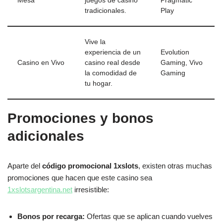
Mesa
juegos de casino
Pragmatic
tradicionales.
Play
Vive la
experiencia de un
Evolution
Casino en Vivo
casino real desde
Gaming, Vivo
la comodidad de
Gaming
tu hogar.
Promociones y bonos
adicionales
Aparte del
código promocional 1xslots
, existen otras muchas
promociones que hacen que este casino sea
1xslotsargentina.net
irresistible:
Bonos por recarga:
Ofertas que se aplican cuando vuelves