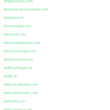
betplayturkey.com
betriverscasinocanada.com
betriviera1.fr
betssonitalia.com
betssonlt.com
betssonnederland.com
betssonsverige.com
betstarsbrasil.com
bettilt-portugal.org
bettilt.us
bettsoncolombia.com
bettsondenmark.com
bettsonfi.com
bettycasinoca.net