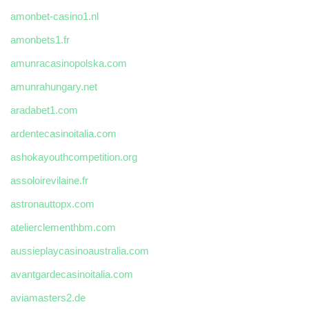
amonbet-casino1.nl
amonbets1.fr
amunracasinopolska.com
amunrahungary.net
aradabet1.com
ardentecasinoitalia.com
ashokayouthcompetition.org
assoloirevilaine.fr
astronauttopx.com
atelierclementhbm.com
aussieplaycasinoaustralia.com
avantgardecasinoitalia.com
aviamasters2.de