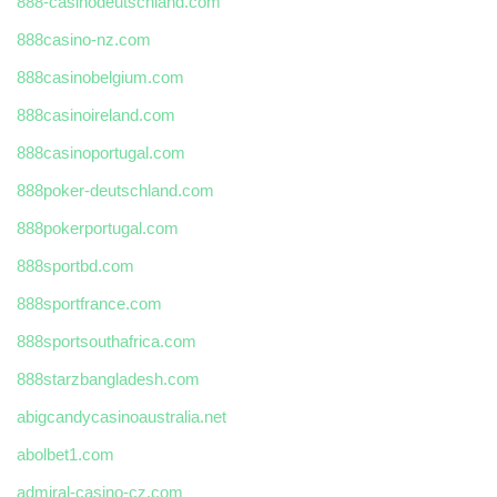
888-casinodeutschland.com
888casino-nz.com
888casinobelgium.com
888casinoireland.com
888casinoportugal.com
888poker-deutschland.com
888pokerportugal.com
888sportbd.com
888sportfrance.com
888sportsouthafrica.com
888starzbangladesh.com
abigcandycasinoaustralia.net
abolbet1.com
admiral-casino-cz.com