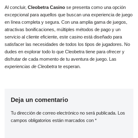
Al concluir,
Cleobetra Casino
se presenta como una opción
excepcional para aquellos que buscan una experiencia de juego
en línea completa y segura. Con una amplia gama de juegos,
atractivas bonificaciones, múltiples métodos de pago y un
servicio al cliente eficiente, este casino está diseñado para
satisfacer las necesidades de todos los tipos de jugadores. No
dudes en explorar todo lo que Cleobetra tiene para ofrecer y
disfrutar de cada momento de tu aventura de juego. Las
experiencias de Cleobetra
te esperan.
Deja un comentario
Tu dirección de correo electrónico no será publicada.
Los
campos obligatorios están marcados con
*