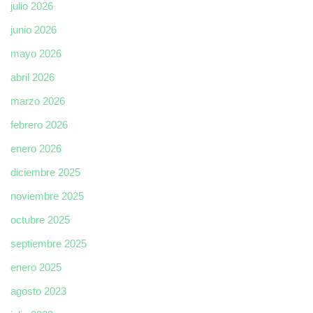
julio 2026
junio 2026
mayo 2026
abril 2026
marzo 2026
febrero 2026
enero 2026
diciembre 2025
noviembre 2025
octubre 2025
septiembre 2025
enero 2025
agosto 2023