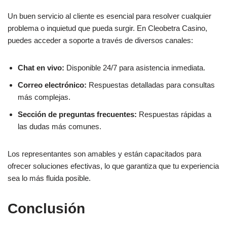
Un buen servicio al cliente es esencial para resolver cualquier
problema o inquietud que pueda surgir. En Cleobetra Casino,
puedes acceder a soporte a través de diversos canales:
Chat en vivo:
Disponible 24/7 para asistencia inmediata.
Correo electrónico:
Respuestas detalladas para consultas
más complejas.
Sección de preguntas frecuentes:
Respuestas rápidas a
las dudas más comunes.
Los representantes son amables y están capacitados para
ofrecer soluciones efectivas, lo que garantiza que tu experiencia
sea lo más fluida posible.
Conclusión