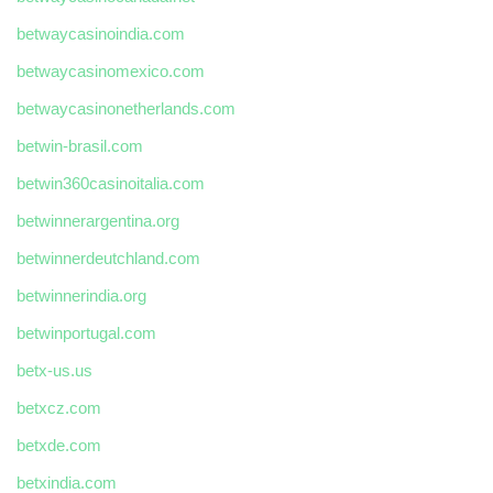
betwaycasinoindia.com
betwaycasinomexico.com
betwaycasinonetherlands.com
betwin-brasil.com
betwin360casinoitalia.com
betwinnerargentina.org
betwinnerdeutchland.com
betwinnerindia.org
betwinportugal.com
betx-us.us
betxcz.com
betxde.com
betxindia.com