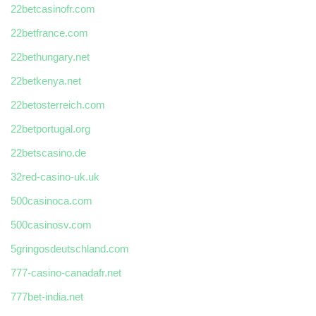
22betcasinofr.com
22betfrance.com
22bethungary.net
22betkenya.net
22betosterreich.com
22betportugal.org
22betscasino.de
32red-casino-uk.uk
500casinoca.com
500casinosv.com
5gringosdeutschland.com
777-casino-canadafr.net
777bet-india.net