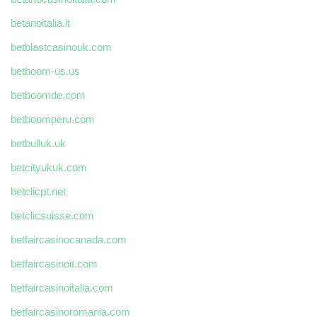
betanoitalia.it
betblastcasinouk.com
betboom-us.us
betboomde.com
betboomperu.com
betbulluk.uk
betcityukuk.com
betclicpt.net
betclicsuisse.com
betfaircasinocanada.com
betfaircasinoit.com
betfaircasinoitalia.com
betfaircasinoromania.com