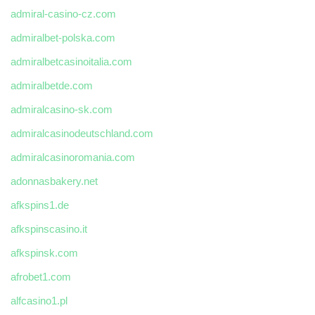
admiral-casino-cz.com
admiralbet-polska.com
admiralbetcasinoitalia.com
admiralbetde.com
admiralcasino-sk.com
admiralcasinodeutschland.com
admiralcasinoromania.com
adonnasbakery.net
afkspins1.de
afkspinscasino.it
afkspinsk.com
afrobet1.com
alfcasino1.pl