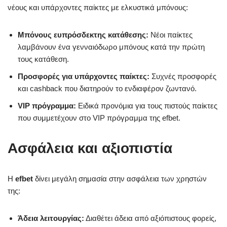
νέους και υπάρχοντες παίκτες με ελκυστικά μπόνους:
Μπόνους ευπρόσδεκτης κατάθεσης:
Νέοι παίκτες
λαμβάνουν ένα γενναιόδωρο μπόνους κατά την πρώτη
τους κατάθεση.
Προσφορές για υπάρχοντες παίκτες:
Συχνές προσφορές
και cashback που διατηρούν το ενδιαφέρον ζωντανό.
VIP πρόγραμμα:
Ειδικά προνόμια για τους πιστούς παίκτες
που συμμετέχουν στο VIP πρόγραμμα της efbet.
Ασφάλεια και αξιοπιστία
Η
efbet
δίνει μεγάλη σημασία στην ασφάλεια των χρηστών
της:
Άδεια λειτουργίας:
Διαθέτει άδεια από αξιόπιστους φορείς,