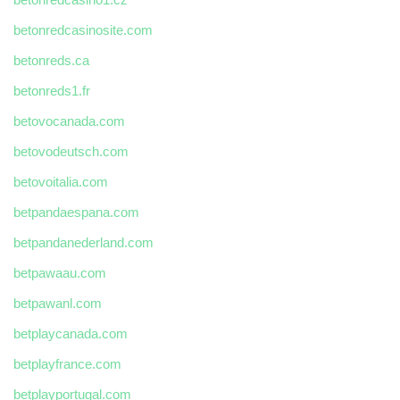
betonredcasinosite.com
betonreds.ca
betonreds1.fr
betovocanada.com
betovodeutsch.com
betovoitalia.com
betpandaespana.com
betpandanederland.com
betpawaau.com
betpawanl.com
betplaycanada.com
betplayfrance.com
betplayportugal.com