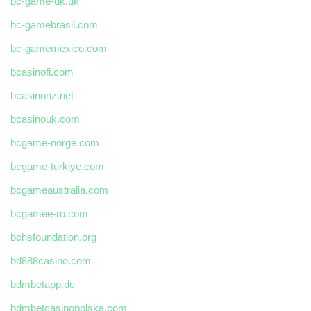
bc-game-uk.uk
bc-gamebrasil.com
bc-gamemexico.com
bcasinofi.com
bcasinonz.net
bcasinouk.com
bcgame-norge.com
bcgame-turkiye.com
bcgameaustralia.com
bcgamee-ro.com
bchsfoundation.org
bd888casino.com
bdmbetapp.de
bdmbetcasinopolska.com