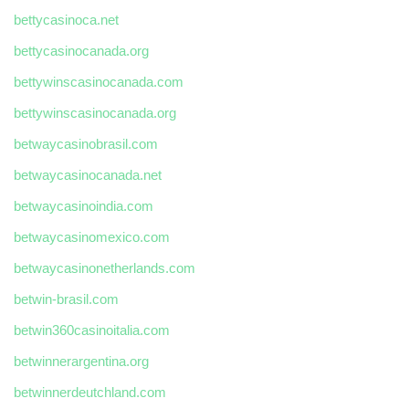
bettycasinoca.net
bettycasinocanada.org
bettywinscasinocanada.com
bettywinscasinocanada.org
betwaycasinobrasil.com
betwaycasinocanada.net
betwaycasinoindia.com
betwaycasinomexico.com
betwaycasinonetherlands.com
betwin-brasil.com
betwin360casinoitalia.com
betwinnerargentina.org
betwinnerdeutchland.com