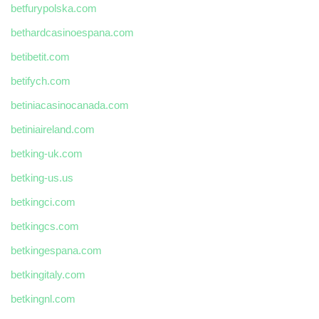
betfurypolska.com
bethardcasinoespana.com
betibetit.com
betifych.com
betiniacasinocanada.com
betiniaireland.com
betking-uk.com
betking-us.us
betkingci.com
betkingcs.com
betkingespana.com
betkingitaly.com
betkingnl.com