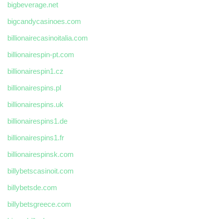
bigbeverage.net
bigcandycasinoes.com
billionairecasinoitalia.com
billionairespin-pt.com
billionairespin1.cz
billionairespins.pl
billionairespins.uk
billionairespins1.de
billionairespins1.fr
billionairespinsk.com
billybetscasinoit.com
billybetsde.com
billybetsgreece.com