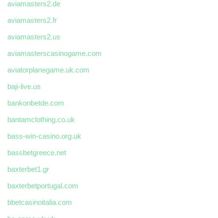
aviamasters2.de
aviamasters2.fr
aviamasters2.us
aviamasterscasinogame.com
aviatorplanegame.uk.com
baji-live.us
bankonbetde.com
bantamclothing.co.uk
bass-win-casino.org.uk
bassbetgreece.net
baxterbet1.gr
baxterbetportugal.com
bbetcasinoitalia.com