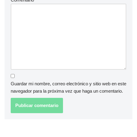
Guardar mi nombre, correo electrónico y sitio web en este
navegador para la próxima vez que haga un comentario.