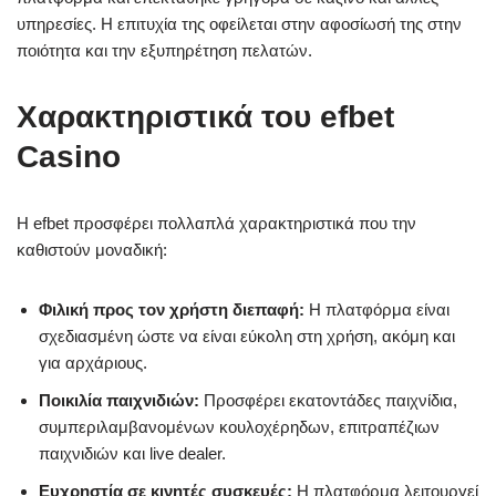
υπηρεσίες. Η επιτυχία της οφείλεται στην αφοσίωσή της στην
ποιότητα και την εξυπηρέτηση πελατών.
Χαρακτηριστικά του efbet
Casino
Η efbet προσφέρει πολλαπλά χαρακτηριστικά που την
καθιστούν μοναδική:
Φιλική προς τον χρήστη διεπαφή:
Η πλατφόρμα είναι
σχεδιασμένη ώστε να είναι εύκολη στη χρήση, ακόμη και
για αρχάριους.
Ποικιλία παιχνιδιών:
Προσφέρει εκατοντάδες παιχνίδια,
συμπεριλαμβανομένων κουλοχέρηδων, επιτραπέζιων
παιχνιδιών και live dealer.
Ευχρηστία σε κινητές συσκευές:
Η πλατφόρμα λειτουργεί