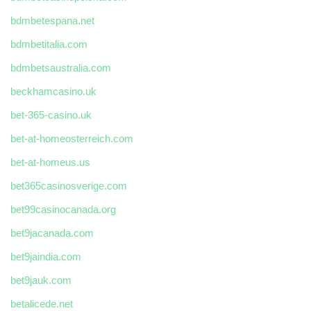
bdmbetespana.net
bdmbetitalia.com
bdmbetsaustralia.com
beckhamcasino.uk
bet-365-casino.uk
bet-at-homeosterreich.com
bet-at-homeus.us
bet365casinosverige.com
bet99casinocanada.org
bet9jacanada.com
bet9jaindia.com
bet9jauk.com
betalicede.net