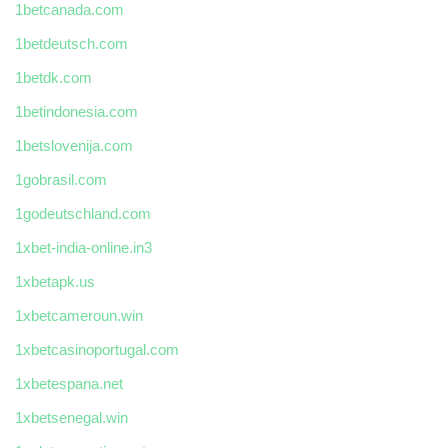
1betcanada.com
1betdeutsch.com
1betdk.com
1betindonesia.com
1betslovenija.com
1gobrasil.com
1godeutschland.com
1xbet-india-online.in3
1xbetapk.us
1xbetcameroun.win
1xbetcasinoportugal.com
1xbetespana.net
1xbetsenegal.win