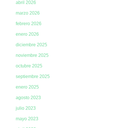
abril 2026
marzo 2026
febrero 2026
enero 2026
diciembre 2025
noviembre 2025
octubre 2025
septiembre 2025
enero 2025
agosto 2023
julio 2023
mayo 2023