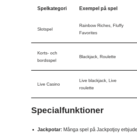
Spelkategori
Exempel på spel
Rainbow Riches, Fluffy
Slotspel
Favorites
Korts- och
Blackjack, Roulette
bordsspel
Live blackjack, Live
Live Casino
roulette
Specialfunktioner
Jackpotar:
Många spel på Jackpotjoy erbjuder