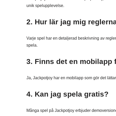
unik spelupplevelse.
2. Hur lär jag mig reglern
Varje spel har en detaljerad beskrivning av regle
spela.
3. Finns det en mobilapp 
Ja, Jackpotjoy har en mobilapp som gör det lättar
4. Kan jag spela gratis?
Många spel på Jackpotjoy erbjuder demoversioner 