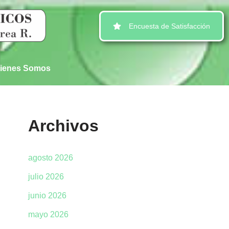
Encuesta de Satisfacción
ienes Somos
Archivos
agosto 2026
julio 2026
junio 2026
mayo 2026