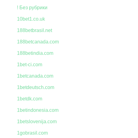
! Без рубрики
10bet1.co.uk
188betbrasil.net
188betcanada.com
188betindia.com
1bet-ci.com
1betcanada.com
1betdeutsch.com
1betdk.com
1betindonesia.com
1betslovenija.com
1gobrasil.com