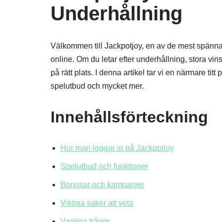
Underhållning
Välkommen till Jackpotjoy, en av de mest spän
online. Om du letar efter underhållning, stora vi
på rätt plats. I denna artikel tar vi en närmare tit
spelutbud och mycket mer.
Innehållsförteckning
Hur man loggar in på Jackpotjoy
Spelutbud och funktioner
Bonusar och kampanjer
Viktiga saker att veta
Vanliga frågor