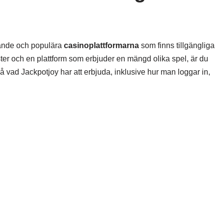
nande och populära
casinoplattformarna
som finns tillgängliga
nster och en plattform som erbjuder en mängd olika spel, är du
t på vad Jackpotjoy har att erbjuda, inklusive hur man loggar in,