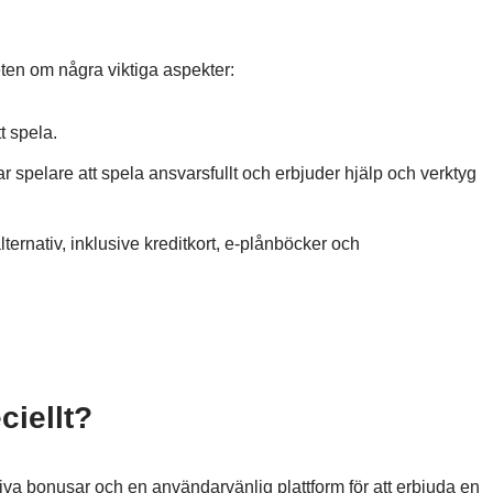
eten om några viktiga aspekter:
t spela.
 spelare att spela ansvarsfullt och erbjuder hjälp och verktyg
lternativ, inklusive kreditkort, e-plånböcker och
ciellt?
ktiva bonusar och en användarvänlig plattform för att erbjuda en