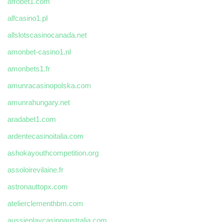
afrobet1.com
alfcasino1.pl
allslotscasinocanada.net
amonbet-casino1.nl
amonbets1.fr
amunracasinopolska.com
amunrahungary.net
aradabet1.com
ardentecasinoitalia.com
ashokayouthcompetition.org
assoloirevilaine.fr
astronauttopx.com
atelierclementhbm.com
aussieplaycasinoaustralia.com