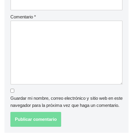
Comentario
*
Guardar mi nombre, correo electrónico y sitio web en este
navegador para la próxima vez que haga un comentario.