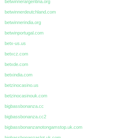
betwinnerargentina.org
betwinnerdeutchland.com
betwinnerindia.org
betwinportugal.com
betx-us.us
betxcz.com
betxde.com
betxindia.com
betzinocasino.us
betzinocasinouk.com
bigbassbonanza.cc
bigbassbonanza.cc2
bigbassbonanzanotongamstop.uk.com
bigbassbonanzaslot.uk.com