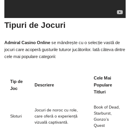
Tipuri de Jocuri
Admiral Casino Online
se mândrește cu o selecție vastă de
jocuri care acoperă gusturile tuturor jucătorilor. Iată câteva dintre
cele mai populare categorii:
Cele Mai
Tip de
Descriere
Populare
Joc
Titluri
Book of Dead,
Jocuri de noroc cu role,
Starburst,
Sloturi
care oferă o experiență
Gonzo’s
vizuală captivantă.
Quest