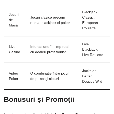
Blackjack
Jocuri
Jocuri clasice precum
Classic,
de
ruleta, blackjack și poker.
European
Masă
Roulette
Live
Live
Interacțiune în timp real
Blackjack,
Casino
cu dealeri profesionisti.
Live Roulette
Jacks or
Video
O combinație între jocul
Better,
Poker
de poker și sloturi.
Deuces Wild
Bonusuri și Promoții