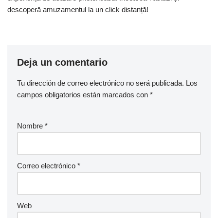
descoperă amuzamentul la un click distanță!
Deja un comentario
Tu dirección de correo electrónico no será publicada.
Los
campos obligatorios están marcados con
*
Nombre
*
Correo electrónico
*
Web