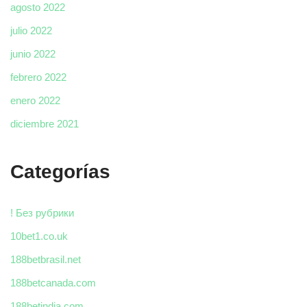
agosto 2022
julio 2022
junio 2022
febrero 2022
enero 2022
diciembre 2021
Categorías
! Без рубрики
10bet1.co.uk
188betbrasil.net
188betcanada.com
188betindia.com