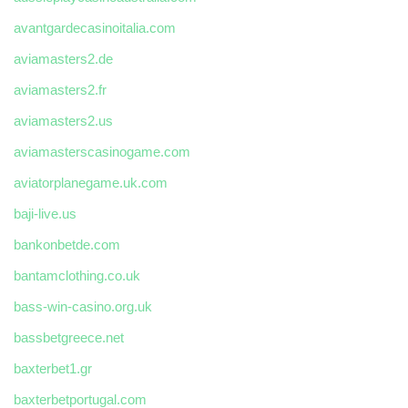
avantgardecasinoitalia.com
aviamasters2.de
aviamasters2.fr
aviamasters2.us
aviamasterscasinogame.com
aviatorplanegame.uk.com
baji-live.us
bankonbetde.com
bantamclothing.co.uk
bass-win-casino.org.uk
bassbetgreece.net
baxterbet1.gr
baxterbetportugal.com