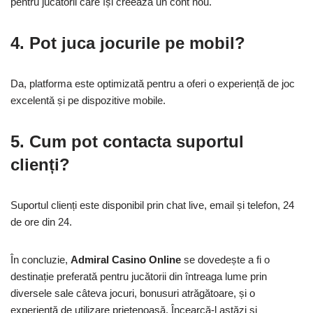
pentru jucătorii care își creează un cont nou.
4. Pot juca jocurile pe mobil?
Da, platforma este optimizată pentru a oferi o experiență de joc
excelentă și pe dispozitive mobile.
5. Cum pot contacta suportul
clienți?
Suportul clienți este disponibil prin chat live, email și telefon, 24
de ore din 24.
În concluzie,
Admiral Casino Online
se dovedește a fi o
destinație preferată pentru jucătorii din întreaga lume prin
diversele sale câteva jocuri, bonusuri atrăgătoare, și o
experiență de utilizare prietenoasă. Încearcă-l astăzi și