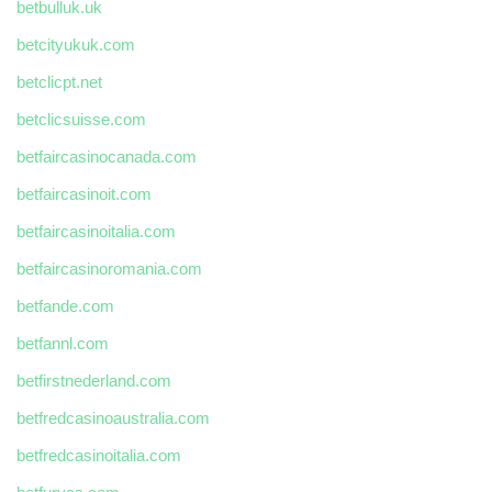
betbulluk.uk
betcityukuk.com
betclicpt.net
betclicsuisse.com
betfaircasinocanada.com
betfaircasinoit.com
betfaircasinoitalia.com
betfaircasinoromania.com
betfande.com
betfannl.com
betfirstnederland.com
betfredcasinoaustralia.com
betfredcasinoitalia.com