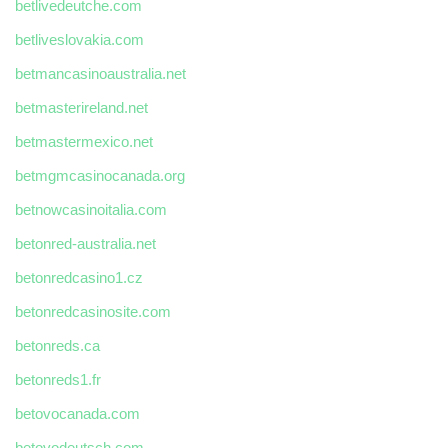
betlivedeutche.com
betliveslovakia.com
betmancasinoaustralia.net
betmasterireland.net
betmastermexico.net
betmgmcasinocanada.org
betnowcasinoitalia.com
betonred-australia.net
betonredcasino1.cz
betonredcasinosite.com
betonreds.ca
betonreds1.fr
betovocanada.com
betovodeutsch.com