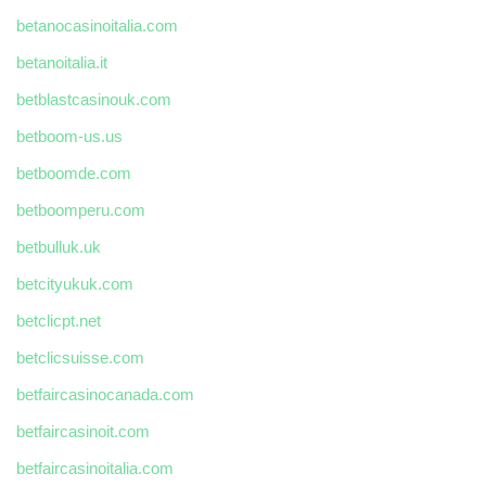
betanocasinoitalia.com
betanoitalia.it
betblastcasinouk.com
betboom-us.us
betboomde.com
betboomperu.com
betbulluk.uk
betcityukuk.com
betclicpt.net
betclicsuisse.com
betfaircasinocanada.com
betfaircasinoit.com
betfaircasinoitalia.com