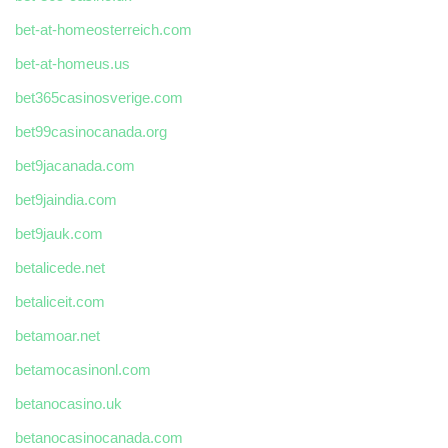
bet-at-homeosterreich.com
bet-at-homeus.us
bet365casinosverige.com
bet99casinocanada.org
bet9jacanada.com
bet9jaindia.com
bet9jauk.com
betalicede.net
betaliceit.com
betamoar.net
betamocasinonl.com
betanocasino.uk
betanocasinocanada.com