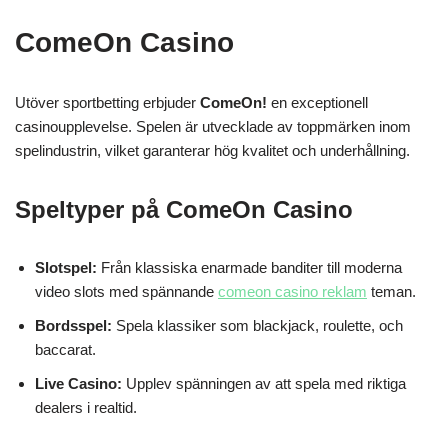
ComeOn Casino
Utöver sportbetting erbjuder
ComeOn!
en exceptionell
casinoupplevelse. Spelen är utvecklade av toppmärken inom
spelindustrin, vilket garanterar hög kvalitet och underhållning.
Speltyper på ComeOn Casino
Slotspel:
Från klassiska enarmade banditer till moderna
video slots med spännande
comeon casino reklam
teman.
Bordsspel:
Spela klassiker som blackjack, roulette, och
baccarat.
Live Casino:
Upplev spänningen av att spela med riktiga
dealers i realtid.