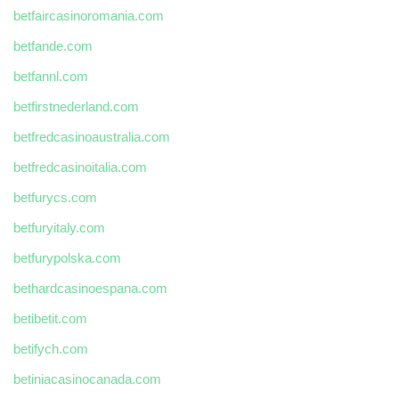
betfaircasinoromania.com
betfande.com
betfannl.com
betfirstnederland.com
betfredcasinoaustralia.com
betfredcasinoitalia.com
betfurycs.com
betfuryitaly.com
betfurypolska.com
bethardcasinoespana.com
betibetit.com
betifych.com
betiniacasinocanada.com