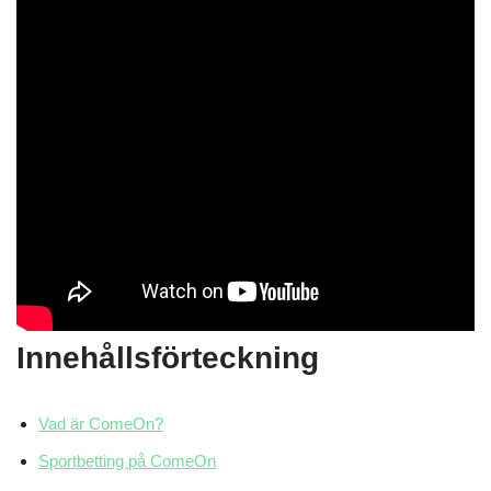
Innehållsförteckning
Vad är ComeOn?
Sportbetting på ComeOn