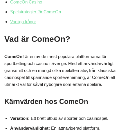
ComeOn Casino
Spelstrategier för ComeOn
Vanliga frågor
Vad är ComeOn?
ComeOn!
är en av de mest populära plattformarna för
sportbetting och casino i Sverige. Med ett användarvänligt
gränssnitt och en mängd olika spelalternativ, från klassiska
casinospel till spännande sportevenemang, är ComeOn ett
utmärkt val för såväl nybörjare som erfarna spelare.
Kärnvärden hos ComeOn
Variation:
Ett brett utbud av sporter och casinospel.
Användarvänlighet:
En lättnavigerad plattform.