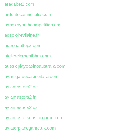
aradabet1.com
ardentecasinoitalia.com
ashokayouthcompetition.org
assoloirevilaine.fr
astronauttopx.com
atelierclementhbm.com
aussieplaycasinoaustralia.com
avantgardecasinoitalia.com
aviamasters2.de
aviamasters2.fr
aviamasters2.us
aviamasterscasinogame.com
aviatorplanegame.uk.com