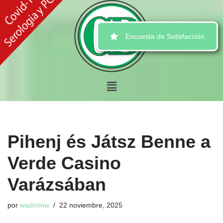
Ir
Encuesta de Satisfacción
al
contenido
Pihenj és Játsz Benne a
Verde Casino
Varázsában
por
wadminw
22 noviembre, 2025