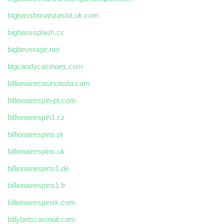
bigbassbonanzaslot.uk.com
bigbasssplash.cc
bigbeverage.net
bigcandycasinoes.com
billionairecasinoitalia.com
billionairespin-pt.com
billionairespin1.cz
billionairespins.pl
billionairespins.uk
billionairespins1.de
billionairespins1.fr
billionairespinsk.com
billybetscasinoit.com