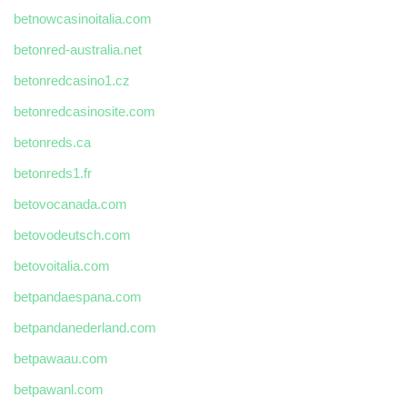
betnowcasinoitalia.com
betonred-australia.net
betonredcasino1.cz
betonredcasinosite.com
betonreds.ca
betonreds1.fr
betovocanada.com
betovodeutsch.com
betovoitalia.com
betpandaespana.com
betpandanederland.com
betpawaau.com
betpawanl.com