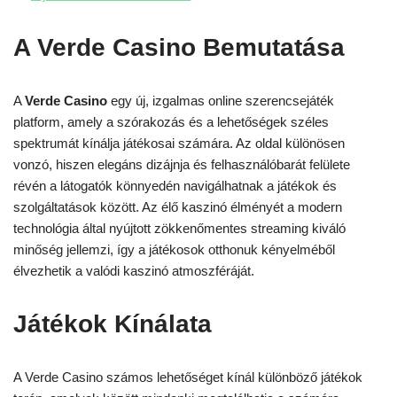
A Verde Casino Bemutatása
A
Verde Casino
egy új, izgalmas online szerencsejáték
platform, amely a szórakozás és a lehetőségek széles
spektrumát kínálja játékosai számára. Az oldal különösen
vonzó, hiszen elegáns dizájnja és felhasználóbarát felülete
révén a látogatók könnyedén navigálhatnak a játékok és
szolgáltatások között. Az élő kaszinó élményét a modern
technológia által nyújtott zökkenőmentes streaming kiváló
minőség jellemzi, így a játékosok otthonuk kényelméből
élvezhetik a valódi kaszinó atmoszféráját.
Játékok Kínálata
A Verde Casino számos lehetőséget kínál különböző játékok