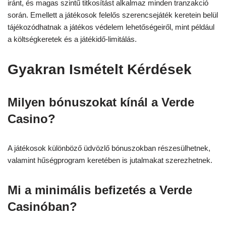
iránt, és magas szintű titkosítást alkalmaz minden tranzakció
során. Emellett a játékosok felelős szerencsejáték keretein belül
tájékozódhatnak a játékos védelem lehetőségeiről, mint például
a költségkeretek és a játékidő-limitálás.
Gyakran Ismételt Kérdések
Milyen bónuszokat kínál a Verde
Casino?
A játékosok különböző üdvözlő bónuszokban részesülhetnek,
valamint hűségprogram keretében is jutalmakat szerezhetnek.
Mi a minimális befizetés a Verde
Casinóban?