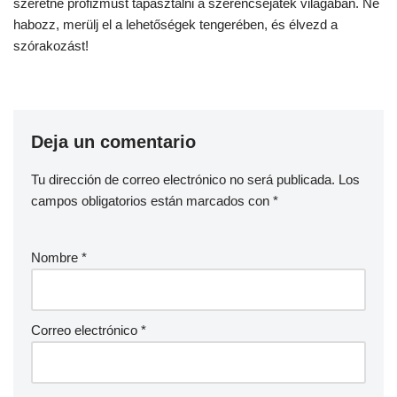
szeretne profizmust tapasztalni a szerencsejáték világában. Ne
habozz, merülj el a lehetőségek tengerében, és élvezd a
szórakozást!
Deja un comentario
Tu dirección de correo electrónico no será publicada.
Los
campos obligatorios están marcados con
*
Nombre
*
Correo electrónico
*