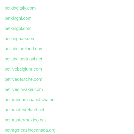
betkingitaly.com
betkingnl.com
betkingpl.com
betkinguae.com
betlabel-ireland.com
betlabelportugal.net
betlivebelgium.com
betlivedeutche.com
betliveslovakia.com
betmancasinoaustralia.net
betmasterireland.net
betmastermexico.net
betmgmcasinocanada.org