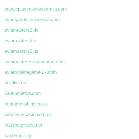
aussieplaycasinoaustralia.com
avantgardecasinoitalia.com
aviamasters2.de
aviamasters2.fr
aviamasters2.us
aviamasterscasinogame.com
aviatorplanegame.uk.com
baji-live.us
bankonbetde.com
bantamclothing.co.uk
bass-win-casino.org.uk
bassbetgreece.net
baxterbet1.gr