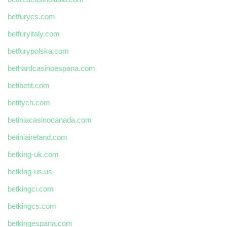
betfurycs.com
betfuryitaly.com
betfurypolska.com
bethardcasinoespana.com
betibetit.com
betifych.com
betiniacasinocanada.com
betiniaireland.com
betking-uk.com
betking-us.us
betkingci.com
betkingcs.com
betkingespana.com