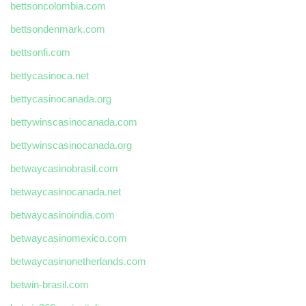
bettsoncolombia.com
bettsondenmark.com
bettsonfi.com
bettycasinoca.net
bettycasinocanada.org
bettywinscasinocanada.com
bettywinscasinocanada.org
betwaycasinobrasil.com
betwaycasinocanada.net
betwaycasinoindia.com
betwaycasinomexico.com
betwaycasinonetherlands.com
betwin-brasil.com