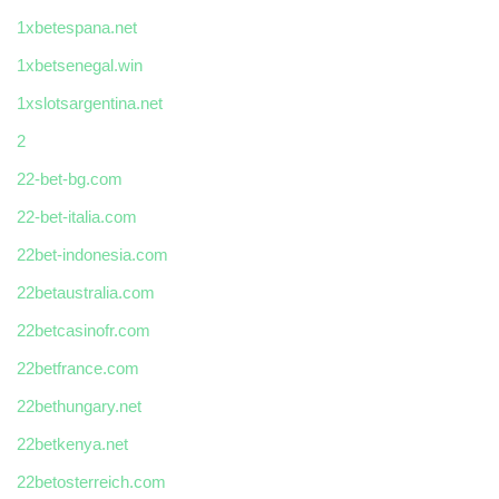
1xbetespana.net
1xbetsenegal.win
1xslotsargentina.net
2
22-bet-bg.com
22-bet-italia.com
22bet-indonesia.com
22betaustralia.com
22betcasinofr.com
22betfrance.com
22bethungary.net
22betkenya.net
22betosterreich.com