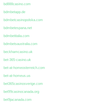
bd888casino.com
bdmbetapp.de
bdmbetcasinopolska.com
bdmbetespana.net
bdmbetitalia.com
bdmbetsaustralia.com
beckhamcasino.uk
bet-365-casino.uk
bet-at-homeosterreich.com
bet-at-homeus.us
bet365casinosverige.com
bet99casinocanada.org
bet9jacanada.com