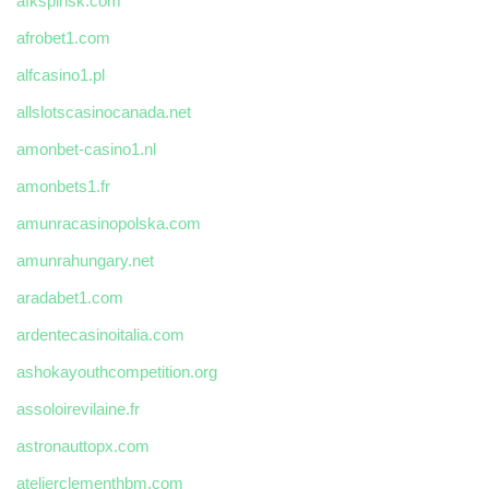
afkspinsk.com
afrobet1.com
alfcasino1.pl
allslotscasinocanada.net
amonbet-casino1.nl
amonbets1.fr
amunracasinopolska.com
amunrahungary.net
aradabet1.com
ardentecasinoitalia.com
ashokayouthcompetition.org
assoloirevilaine.fr
astronauttopx.com
atelierclementhbm.com