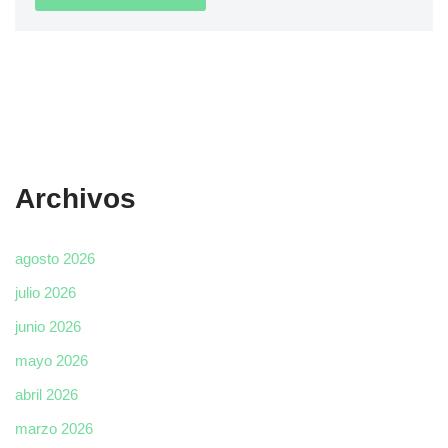
Archivos
agosto 2026
julio 2026
junio 2026
mayo 2026
abril 2026
marzo 2026