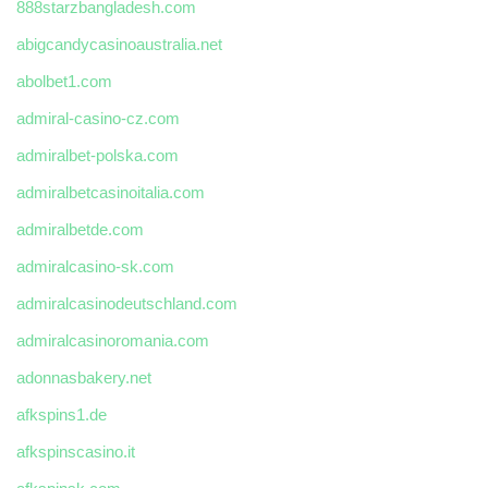
888starzbangladesh.com
abigcandycasinoaustralia.net
abolbet1.com
admiral-casino-cz.com
admiralbet-polska.com
admiralbetcasinoitalia.com
admiralbetde.com
admiralcasino-sk.com
admiralcasinodeutschland.com
admiralcasinoromania.com
adonnasbakery.net
afkspins1.de
afkspinscasino.it