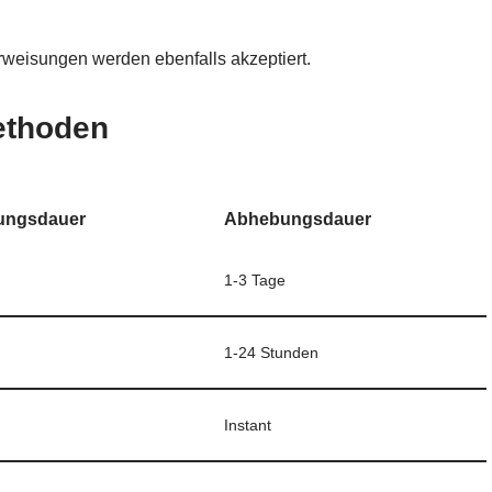
rweisungen werden ebenfalls akzeptiert.
ethoden
ungsdauer
Abhebungsdauer
1-3 Tage
1-24 Stunden
Instant