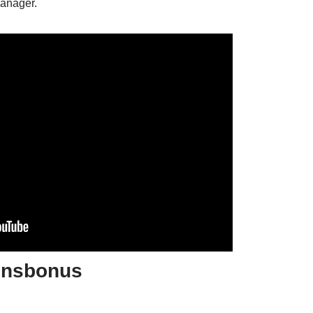
manager.
ensbonus