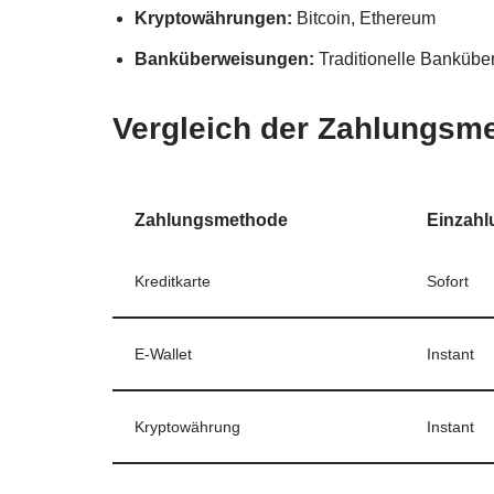
Kryptowährungen:
Bitcoin, Ethereum
Banküberweisungen:
Traditionelle Bankübe
Vergleich der Zahlungsm
Zahlungsmethode
Einzahl
Kreditkarte
Sofort
E-Wallet
Instant
Kryptowährung
Instant