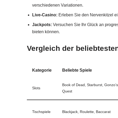
verschiedenen Variationen.
Live-Casino:
Erleben Sie den Nervenkitzel ei
Jackpots:
Versuchen Sie Ihr Glück an progre
bieten können.
Vergleich der beliebteste
Kategorie
Beliebte Spiele
Book of Dead, Starburst, Gonzo’s
Slots
Quest
Tischspiele
Blackjack, Roulette, Baccarat