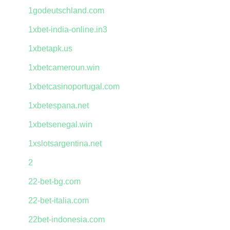
1godeutschland.com
1xbet-india-online.in3
1xbetapk.us
1xbetcameroun.win
1xbetcasinoportugal.com
1xbetespana.net
1xbetsenegal.win
1xslotsargentina.net
2
22-bet-bg.com
22-bet-italia.com
22bet-indonesia.com