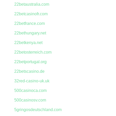
22betaustralia.com
22betcasinofr.com
22betfrance.com
22bethungary.net
22betkenya.net
22betosterreich.com
22betportugal.org
22betscasino.de
32red-casino-uk.uk
500casinoca.com
500casinosv.com
5gringosdeutschland.com