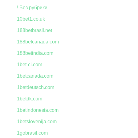
! Без рубрики
10bet1.co.uk
188betbrasil.net
188betcanada.com
188betindia.com
1bet-ci.com
1betcanada.com
1betdeutsch.com
1betdk.com
1betindonesia.com
1betslovenija.com
1gobrasil.com