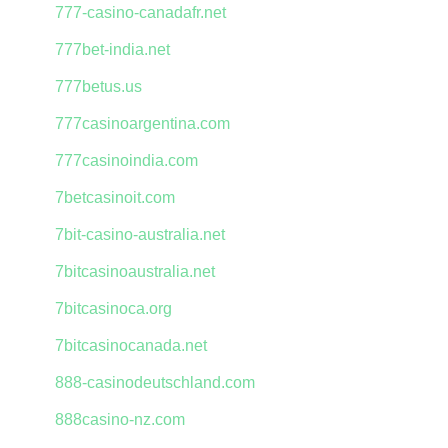
777-casino-canadafr.net
777bet-india.net
777betus.us
777casinoargentina.com
777casinoindia.com
7betcasinoit.com
7bit-casino-australia.net
7bitcasinoaustralia.net
7bitcasinoca.org
7bitcasinocanada.net
888-casinodeutschland.com
888casino-nz.com