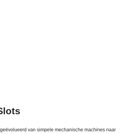
Slots
n geëvolueerd van simpele mechanische machines naar