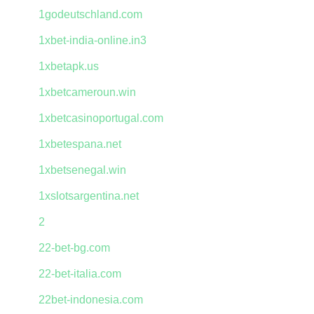
1godeutschland.com
1xbet-india-online.in3
1xbetapk.us
1xbetcameroun.win
1xbetcasinoportugal.com
1xbetespana.net
1xbetsenegal.win
1xslotsargentina.net
2
22-bet-bg.com
22-bet-italia.com
22bet-indonesia.com