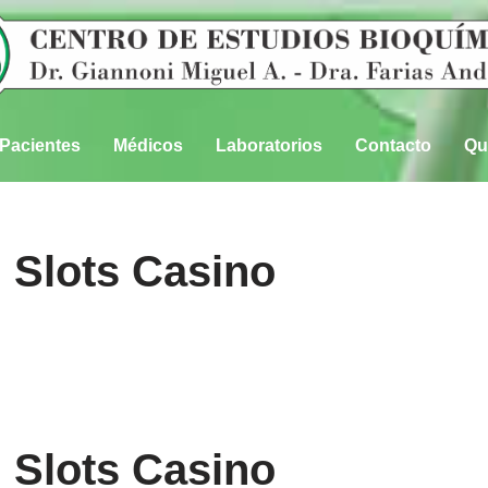
Pacientes
Médicos
Laboratorios
Contacto
Qu
 Slots Casino
 Slots Casino