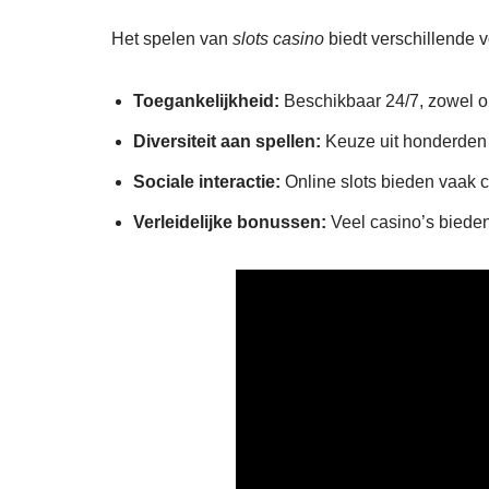
Het spelen van
slots casino
biedt verschillende 
Toegankelijkheid:
Beschikbaar 24/7, zowel onl
Diversiteit aan spellen:
Keuze uit honderden
Sociale interactie:
Online slots bieden vaak c
Verleidelijke bonussen:
Veel casino’s bieden