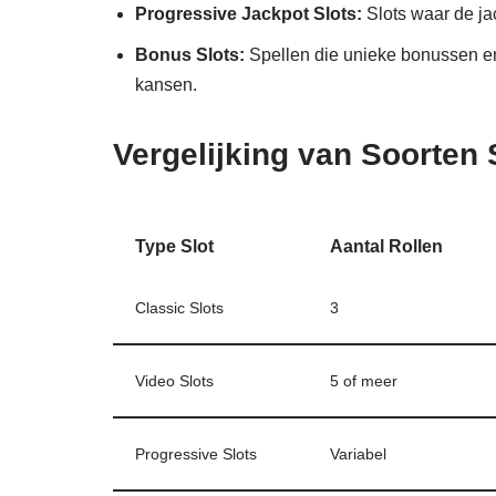
Progressive Jackpot Slots:
Slots waar de ja
Bonus Slots:
Spellen die unieke bonussen en
kansen.
Vergelijking van Soorten 
Type Slot
Aantal Rollen
Classic Slots
3
Video Slots
5 of meer
Progressive Slots
Variabel