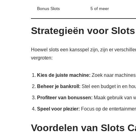
Bonus Slots
5 of meer
Strategieën voor Slots
Hoewel slots een kansspel zijn, zijn er verschil
vergroten:
Kies de juiste machine:
Zoek naar machines 
Beheer je bankroll:
Stel een budget in en ho
Profiteer van bonussen:
Maak gebruik van w
Speel voor plezier:
Focus op de entertainment
Voordelen van Slots C