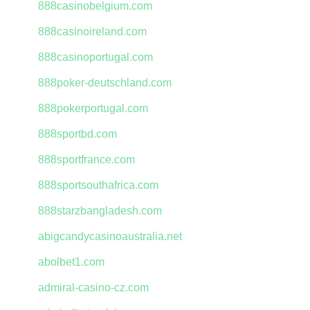
888casinobelgium.com
888casinoireland.com
888casinoportugal.com
888poker-deutschland.com
888pokerportugal.com
888sportbd.com
888sportfrance.com
888sportsouthafrica.com
888starzbangladesh.com
abigcandycasinoaustralia.net
abolbet1.com
admiral-casino-cz.com