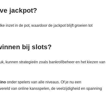
ve jackpot?
e inzet in de pot, waardoor de jackpot blijft groeien tot
winnen bij slots?
uk, kunnen strategieën zoals bankrollbeheer en het kiezen van
sino
onder spelers van alle niveaus. Of je nu een
wereld van online kansspelen, de veelzijdigheid en spanning