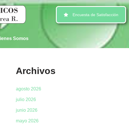
Encuesta de Satisfacción
ienes Somos
Archivos
agosto 2026
julio 2026
junio 2026
mayo 2026