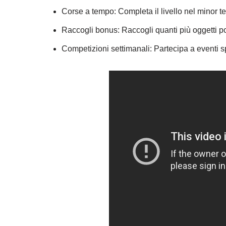
Corse a tempo: Completa il livello nel minor t
Raccogli bonus: Raccogli quanti più oggetti pos
Competizioni settimanali: Partecipa a eventi s