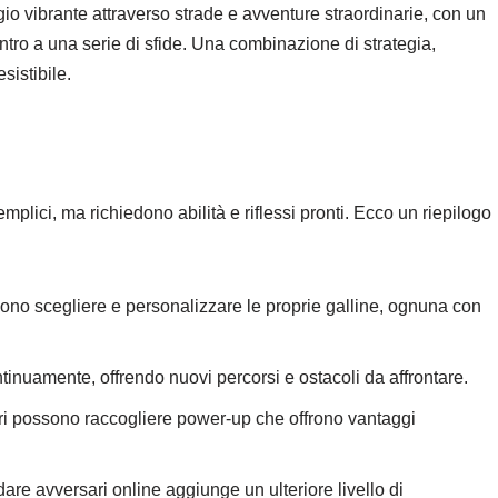
ggio vibrante attraverso strade e avventure straordinarie, con un
ntro a una serie di sfide. Una combinazione di strategia,
sistibile.
plici, ma richiedono abilità e riflessi pronti. Ecco un riepilogo
sono scegliere e personalizzare le proprie galline, ognuna con
inuamente, offrendo nuovi percorsi e ostacoli da affrontare.
ori possono raccogliere power-up che offrono vantaggi
are avversari online aggiunge un ulteriore livello di