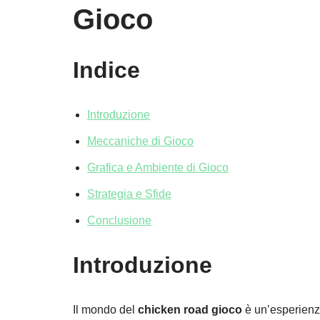
Gioco
Indice
Introduzione
Meccaniche di Gioco
Grafica e Ambiente di Gioco
Strategia e Sfide
Conclusione
Introduzione
Il mondo del
chicken road gioco
è un’esperienz