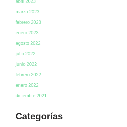
abril 2023
marzo 2023
febrero 2023
enero 2023
agosto 2022
julio 2022
junio 2022
febrero 2022
enero 2022
diciembre 2021
Categorías