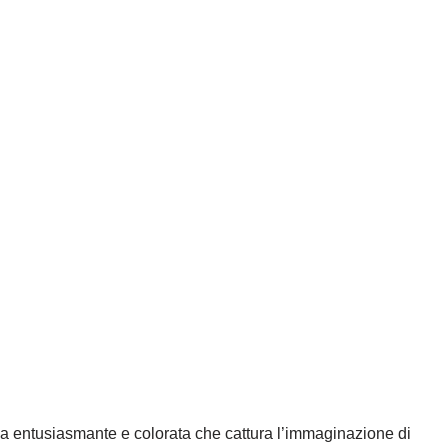
a entusiasmante e colorata che cattura l’immaginazione di