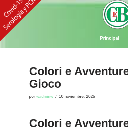
Ir
al
contenido
Principal
Colori e Avventur
Gioco
por
wadminw
10 noviembre, 2025
Colori e Avventur