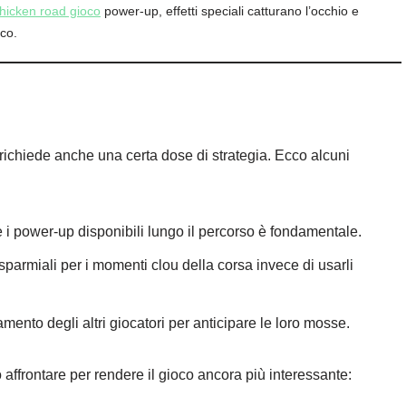
hicken road gioco
power-up, effetti speciali catturano l’occhio e
oco.
richiede anche una certa dose di strategia. Ecco alcuni
 i power-up disponibili lungo il percorso è fondamentale.
parmiali per i momenti clou della corsa invece di usarli
ento degli altri giocatori per anticipare le loro mosse.
 affrontare per rendere il gioco ancora più interessante: