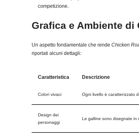
competizione.
Grafica e Ambiente di
Un aspetto fondamentale che rende
Chicken Roa
riportati alcuni dettagli:
Caratteristica
Descrizione
Colori vivaci
Ogni livello è caratterizzato d
Design dei
Le galline sono disegnate in
personaggi