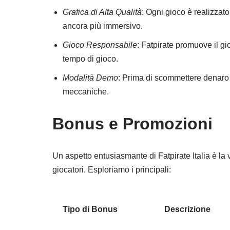
Grafica di Alta Qualità
: Ogni gioco è realizzat
ancora più immersivo.
Gioco Responsabile
: Fatpirate promuove il gi
tempo di gioco.
Modalità Demo
: Prima di scommettere denaro 
meccaniche.
Bonus e Promozioni
Un aspetto entusiasmante di Fatpirate Italia è l
giocatori. Esploriamo i principali:
Tipo di Bonus
Descrizione