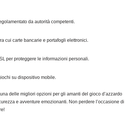
regolamentato da autorità competenti.
a cui carte bancarie e portafogli elettronici.
SSL per proteggere le informazioni personali.
iochi su dispositivo mobile.
na delle migliori opzioni per gli amanti del gioco d’azzardo
icurezza e avventure emozionanti. Non perdere l’occasione di
re!