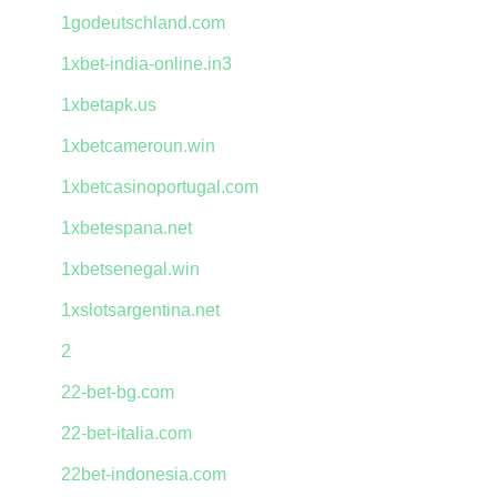
1godeutschland.com
1xbet-india-online.in3
1xbetapk.us
1xbetcameroun.win
1xbetcasinoportugal.com
1xbetespana.net
1xbetsenegal.win
1xslotsargentina.net
2
22-bet-bg.com
22-bet-italia.com
22bet-indonesia.com