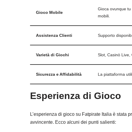
Gioca ovunque tu s
Gioco Mobile
mobili.
Assistenza Clienti
Supporto disponibi
Varietà di Giochi
Slot, Casinò Live,
Sicurezza e Affidabilità
La piattaforma util
Esperienza di Gioco
L’esperienza di gioco su Fatpirate Italia è stata p
avvincente. Ecco alcuni dei punti salienti: