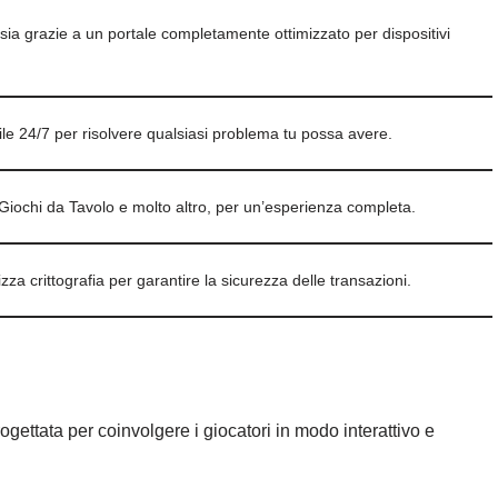
ia grazie a un portale completamente ottimizzato per dispositivi
le 24/7 per risolvere qualsiasi problema tu possa avere.
 Giochi da Tavolo e molto altro, per un’esperienza completa.
izza crittografia per garantire la sicurezza delle transazioni.
rogettata per coinvolgere i giocatori in modo interattivo e