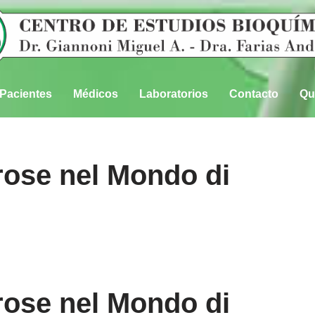
Pacientes
Médicos
Laboratorios
Contacto
Qu
rose nel Mondo di
rose nel Mondo di