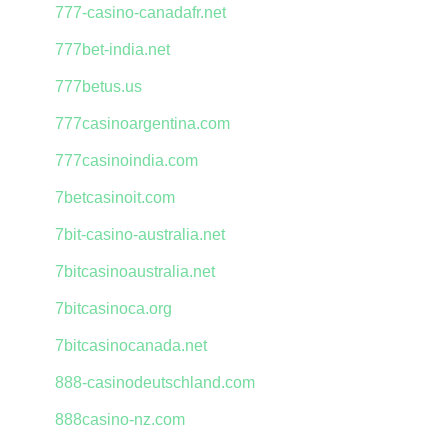
777-casino-canadafr.net
777bet-india.net
777betus.us
777casinoargentina.com
777casinoindia.com
7betcasinoit.com
7bit-casino-australia.net
7bitcasinoaustralia.net
7bitcasinoca.org
7bitcasinocanada.net
888-casinodeutschland.com
888casino-nz.com