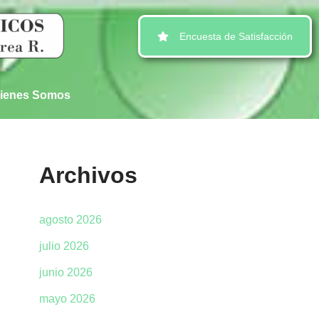
Encuesta de Satisfacción
ienes Somos
Archivos
agosto 2026
julio 2026
junio 2026
mayo 2026