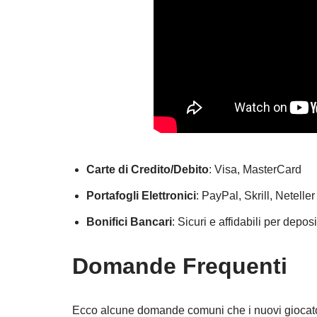
Carte di Credito/Debito
: Visa, MasterCard
Portafogli Elettronici
: PayPal, Skrill, Neteller
Bonifici Bancari
: Sicuri e affidabili per deposi
Domande Frequenti
Ecco alcune domande comuni che i nuovi giocatori