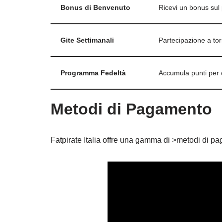
Bonus di Benvenuto
Ricevi un bonus sul 
Gite Settimanali
Partecipazione a tor
Programma Fedeltà
Accumula punti per 
Metodi di Pagamento
Fatpirate Italia offre una gamma di >metodi di paga