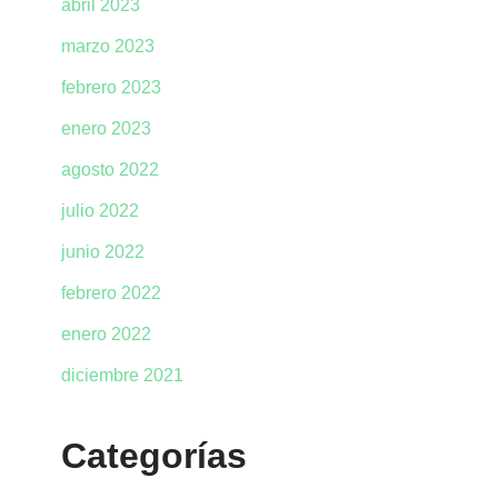
abril 2023
marzo 2023
febrero 2023
enero 2023
agosto 2022
julio 2022
junio 2022
febrero 2022
enero 2022
diciembre 2021
Categorías