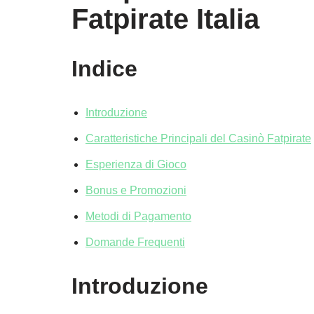
Fatpirate Italia
Indice
Introduzione
Caratteristiche Principali del Casinò Fatpirate
Esperienza di Gioco
Bonus e Promozioni
Metodi di Pagamento
Domande Frequenti
Introduzione