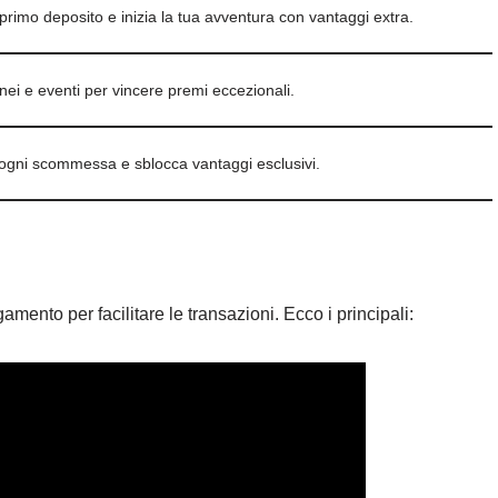
primo deposito e inizia la tua avventura con vantaggi extra.
nei e eventi per vincere premi eccezionali.
ogni scommessa e sblocca vantaggi esclusivi.
mento per facilitare le transazioni. Ecco i principali: