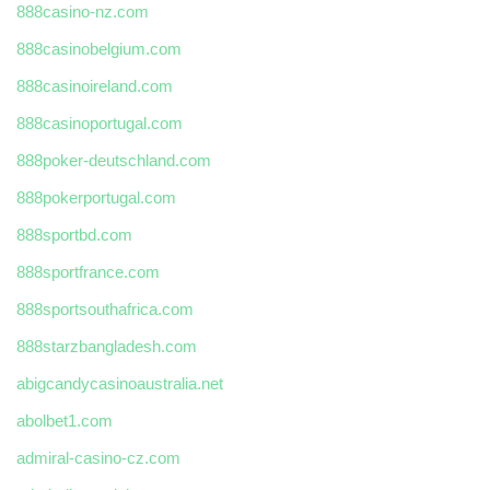
888casino-nz.com
888casinobelgium.com
888casinoireland.com
888casinoportugal.com
888poker-deutschland.com
888pokerportugal.com
888sportbd.com
888sportfrance.com
888sportsouthafrica.com
888starzbangladesh.com
abigcandycasinoaustralia.net
abolbet1.com
admiral-casino-cz.com