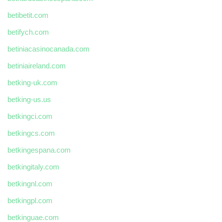
betibetit.com
betifych.com
betiniacasinocanada.com
betiniaireland.com
betking-uk.com
betking-us.us
betkingci.com
betkingcs.com
betkingespana.com
betkingitaly.com
betkingnl.com
betkingpl.com
betkinguae.com