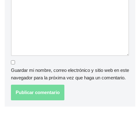
Guardar mi nombre, correo electrónico y sitio web en este
navegador para la próxima vez que haga un comentario.