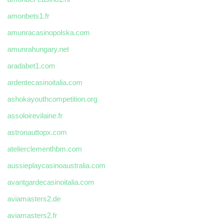
amonbets1.fr
amunracasinopolska.com
amunrahungary.net
aradabet1.com
ardentecasinoitalia.com
ashokayouthcompetition.org
assoloirevilaine.fr
astronauttopx.com
atelierclementhbm.com
aussieplaycasinoaustralia.com
avantgardecasinoitalia.com
aviamasters2.de
aviamasters2.fr