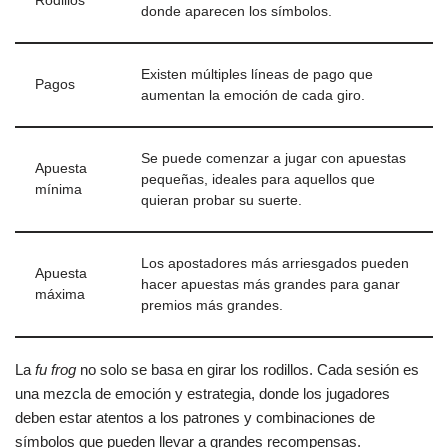
Rodillos
donde aparecen los símbolos.
Existen múltiples líneas de pago que
Pagos
aumentan la emoción de cada giro.
Se puede comenzar a jugar con apuestas
Apuesta
pequeñas, ideales para aquellos que
mínima
quieran probar su suerte.
Los apostadores más arriesgados pueden
Apuesta
hacer apuestas más grandes para ganar
máxima
premios más grandes.
La
fu frog
no solo se basa en girar los rodillos. Cada sesión es
una mezcla de emoción y estrategia, donde los jugadores
deben estar atentos a los patrones y combinaciones de
símbolos que pueden llevar a grandes recompensas.