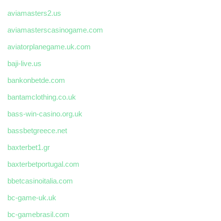
aviamasters2.us
aviamasterscasinogame.com
aviatorplanegame.uk.com
baji-live.us
bankonbetde.com
bantamclothing.co.uk
bass-win-casino.org.uk
bassbetgreece.net
baxterbet1.gr
baxterbetportugal.com
bbetcasinoitalia.com
bc-game-uk.uk
bc-gamebrasil.com