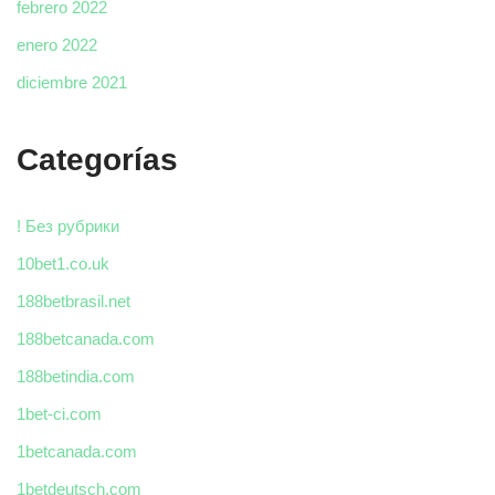
febrero 2022
enero 2022
diciembre 2021
Categorías
! Без рубрики
10bet1.co.uk
188betbrasil.net
188betcanada.com
188betindia.com
1bet-ci.com
1betcanada.com
1betdeutsch.com