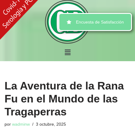
Ir
Encuesta de Satisfacción
al
contenido
La Aventura de la Rana
Fu en el Mundo de las
Tragaperras
por
wadminw
3 octubre, 2025