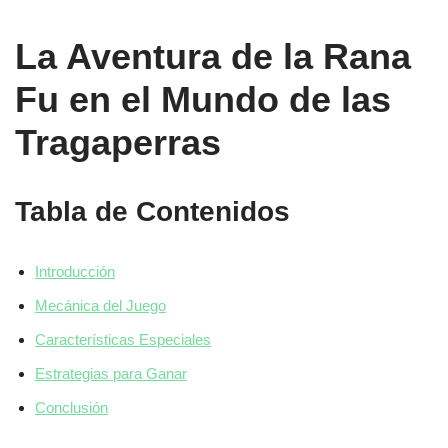
La Aventura de la Rana
Fu en el Mundo de las
Tragaperras
Tabla de Contenidos
Introducción
Mecánica del Juego
Características Especiales
Estrategias para Ganar
Conclusión