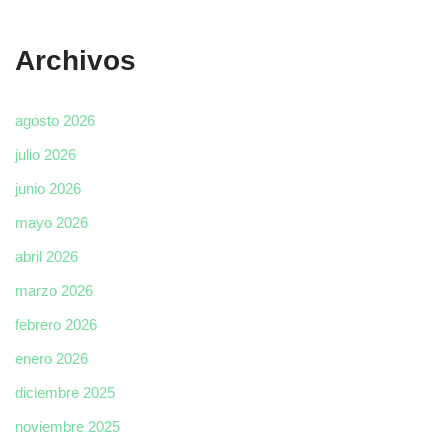
Archivos
agosto 2026
julio 2026
junio 2026
mayo 2026
abril 2026
marzo 2026
febrero 2026
enero 2026
diciembre 2025
noviembre 2025