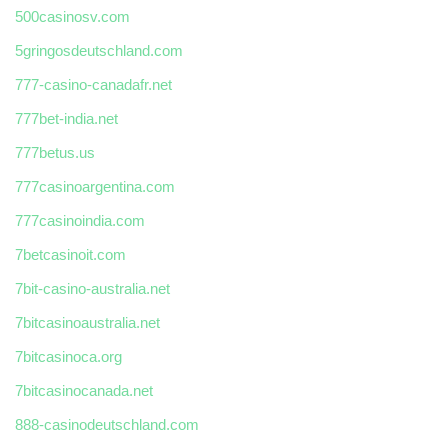
500casinosv.com
5gringosdeutschland.com
777-casino-canadafr.net
777bet-india.net
777betus.us
777casinoargentina.com
777casinoindia.com
7betcasinoit.com
7bit-casino-australia.net
7bitcasinoaustralia.net
7bitcasinoca.org
7bitcasinocanada.net
888-casinodeutschland.com