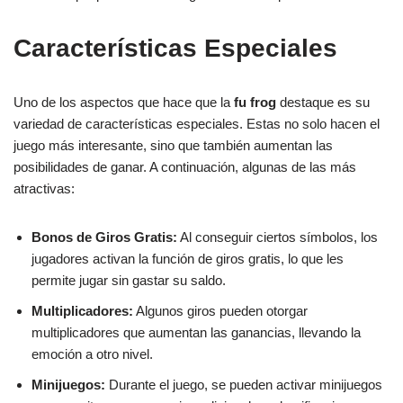
Características Especiales
Uno de los aspectos que hace que la
fu frog
destaque es su
variedad de características especiales. Estas no solo hacen el
juego más interesante, sino que también aumentan las
posibilidades de ganar. A continuación, algunas de las más
atractivas:
Bonos de Giros Gratis:
Al conseguir ciertos símbolos, los
jugadores activan la función de giros gratis, lo que les
permite jugar sin gastar su saldo.
Multiplicadores:
Algunos giros pueden otorgar
multiplicadores que aumentan las ganancias, llevando la
emoción a otro nivel.
Minijuegos:
Durante el juego, se pueden activar minijuegos