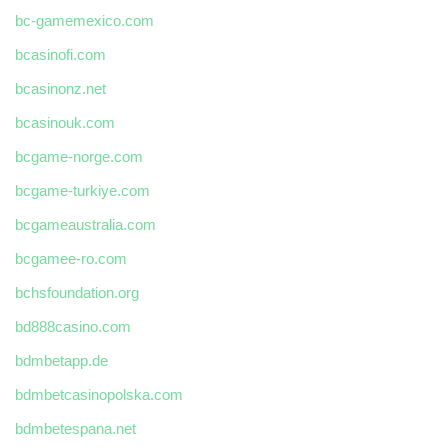
bc-gamemexico.com
bcasinofi.com
bcasinonz.net
bcasinouk.com
bcgame-norge.com
bcgame-turkiye.com
bcgameaustralia.com
bcgamee-ro.com
bchsfoundation.org
bd888casino.com
bdmbetapp.de
bdmbetcasinopolska.com
bdmbetespana.net