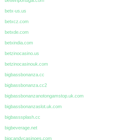
betwinportugal.com
betx-us.us
betxcz.com
betxde.com
betxindia.com
betzinocasino.us
betzinocasinouk.com
bigbassbonanza.cc
bigbassbonanza.cc2
bigbassbonanzanotongamstop.uk.com
bigbassbonanzaslot.uk.com
bigbasssplash.cc
bigbeverage.net
bigcandycasinoes.com