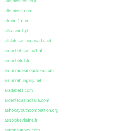
afkspinscasino.it
afkspinsk.com
afrobet1.com
alfcasino1.pl
allslotscasinocanada.net
amonbet-casino1.nl
amonbets1.fr
amunracasinopolska.com
amunrahungary.net
aradabet1.com
ardentecasinoitalia.com
ashokayouthcompetition.org
assoloirevilaine.fr
astronauttopx.com