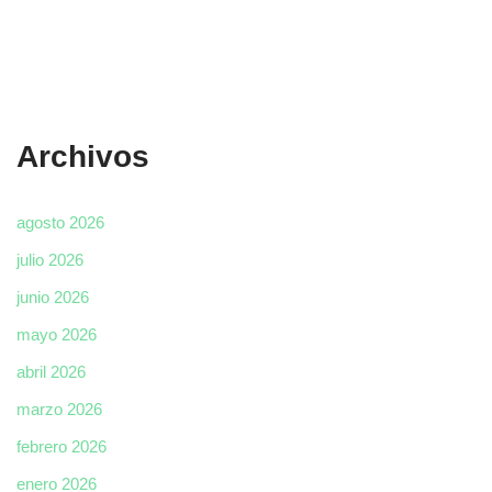
Archivos
agosto 2026
julio 2026
junio 2026
mayo 2026
abril 2026
marzo 2026
febrero 2026
enero 2026