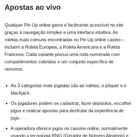
Apostas ao vivo
Qualquer Pin Up online game é facilmente acessível no site
graças à navegação simples e uma interface intuitiva. As
roletas mais comuns encontradas no Pin Up online casino –
incluem a Roleta Europeia, a Roleta Americana e a Roleta
Francesa. Cada variante possui uma roda numerada com
compartimentos coloridos e um conjunto específico de
números.
As 3 categorias mais jogadas são as roletas, o pôquer e o
blackjack.
Os jogadores podem se cadastrar, fazer depósitos, escolher
jogos e realizar apostas para desfrutar da experiência de
jogo.
A operadora oferece jogos no cassino online, normalmente
usando a tecnologia RNG (Gerador de Número Aleatório) e