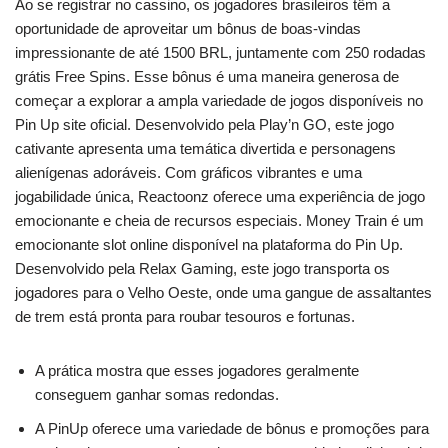
Ao se registrar no cassino, os jogadores brasileiros têm a
oportunidade de aproveitar um bônus de boas-vindas
impressionante de até 1500 BRL, juntamente com 250 rodadas
grátis Free Spins. Esse bônus é uma maneira generosa de
começar a explorar a ampla variedade de jogos disponíveis no
Pin Up site oficial. Desenvolvido pela Play’n GO, este jogo
cativante apresenta uma temática divertida e personagens
alienígenas adoráveis. Com gráficos vibrantes e uma
jogabilidade única, Reactoonz oferece uma experiência de jogo
emocionante e cheia de recursos especiais. Money Train é um
emocionante slot online disponível na plataforma do Pin Up.
Desenvolvido pela Relax Gaming, este jogo transporta os
jogadores para o Velho Oeste, onde uma gangue de assaltantes
de trem está pronta para roubar tesouros e fortunas.
A prática mostra que esses jogadores geralmente
conseguem ganhar somas redondas.
A PinUp oferece uma variedade de bônus e promoções para