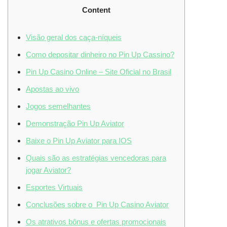
Content
Visão geral dos caça-níqueis
Como depositar dinheiro no Pin Up Cassino?
Pin Up Casino Online – Site Oficial no Brasil
Apostas ao vivo
Jogos semelhantes
Demonstração Pin Up Aviator
Baixe o Pin Up Aviator para IOS
Quais são as estratégias vencedoras para
jogar Aviator?
Esportes Virtuais
Conclusões sobre o Pin Up Casino Aviator
Os atrativos bônus e ofertas promocionais