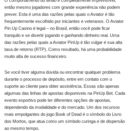
O comportamento do avião é completamente imprevisível,
então mesmo jogadores com grande experiência não podem
prever. Esta é uma das razões pelas quais o Aviator é tão
frequentemente escolhido por iniciantes e veteranos. O Aviator
Pin Up Casino é legal – no Brasil, então você pode ficar
tranquilo e se divertir jogando e ganhando dinheiro real. Uma
das razões pelas quais a Aviator PinUp é tão vulgar é sua alta
taxa de retorno (RTP). Como resultado, há uma probabilidade
muito alta de sucesso financeiro.
Se você tiver alguma dúvida ou encontrar qualquer problema
durante o processo de depósito, entre em contato com o
suporte ao cliente para obter assistência. Essas são apenas
algumas das linhas de apostas disponíveis na PinUp Bet. Cada
evento esportivo pode ter diferentes opções de apostas,
dependendo da modalidade e do mercado. Um dos recursos
mais empolgantes do jogo Book of Dead é o símbolo do Livro
dos Mortos, que atua como um símbolo curinga e de dispersão
ao mesmo tempo.