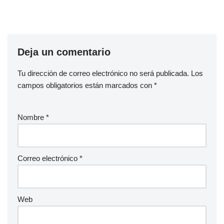
Deja un comentario
Tu dirección de correo electrónico no será publicada.
Los
campos obligatorios están marcados con
*
Nombre
*
Correo electrónico
*
Web