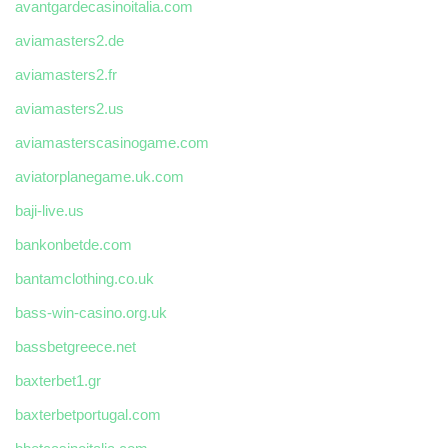
avantgardecasinoitalia.com
aviamasters2.de
aviamasters2.fr
aviamasters2.us
aviamasterscasinogame.com
aviatorplanegame.uk.com
baji-live.us
bankonbetde.com
bantamclothing.co.uk
bass-win-casino.org.uk
bassbetgreece.net
baxterbet1.gr
baxterbetportugal.com