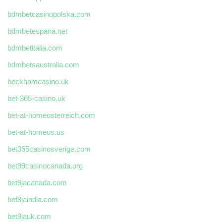
bdmbetcasinopolska.com
bdmbetespana.net
bdmbetitalia.com
bdmbetsaustralia.com
beckhamcasino.uk
bet-365-casino.uk
bet-at-homeosterreich.com
bet-at-homeus.us
bet365casinosverige.com
bet99casinocanada.org
bet9jacanada.com
bet9jaindia.com
bet9jauk.com