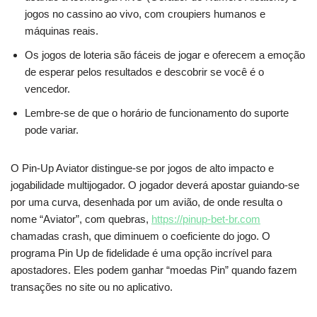
jogos no cassino ao vivo, com croupiers humanos e
máquinas reais.
Os jogos de loteria são fáceis de jogar e oferecem a emoção
de esperar pelos resultados e descobrir se você é o
vencedor.
Lembre-se de que o horário de funcionamento do suporte
pode variar.
O Pin-Up Aviator distingue-se por jogos de alto impacto e
jogabilidade multijogador. O jogador deverá apostar guiando-se
por uma curva, desenhada por um avião, de onde resulta o
nome “Aviator”, com quebras,
https://pinup-bet-br.com
chamadas crash, que diminuem o coeficiente do jogo. O
programa Pin Up de fidelidade é uma opção incrível para
apostadores. Eles podem ganhar “moedas Pin” quando fazem
transações no site ou no aplicativo.