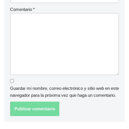
Comentario
*
Guardar mi nombre, correo electrónico y sitio web en este
navegador para la próxima vez que haga un comentario.