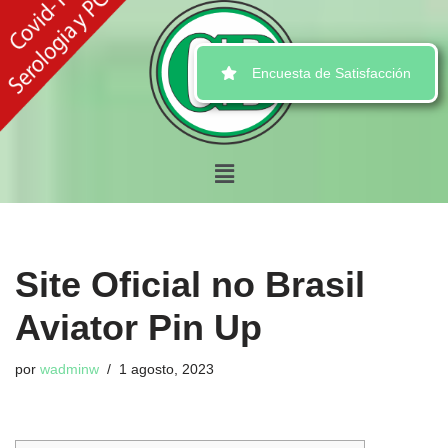
Ir
Encuesta de Satisfacción
al
contenido
Site Oficial no Brasil
Aviator Pin Up
por
wadminw
1 agosto, 2023