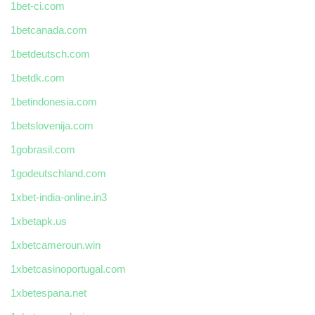
1bet-ci.com
1betcanada.com
1betdeutsch.com
1betdk.com
1betindonesia.com
1betslovenija.com
1gobrasil.com
1godeutschland.com
1xbet-india-online.in3
1xbetapk.us
1xbetcameroun.win
1xbetcasinoportugal.com
1xbetespana.net