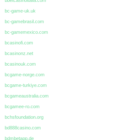
bbetcasinoitalia.com
bc-game-uk.uk
bc-gamebrasil.com
bc-gamemexico.com
bcasinofi.com
bcasinonz.net
bcasinouk.com
bcgame-norge.com
bcgame-turkiye.com
bcgameaustralia.com
bcgamee-ro.com
bchsfoundation.org
bd888casino.com
bdmbetapp.de