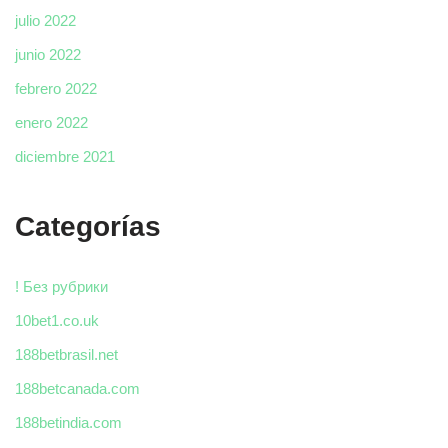
julio 2022
junio 2022
febrero 2022
enero 2022
diciembre 2021
Categorías
! Без рубрики
10bet1.co.uk
188betbrasil.net
188betcanada.com
188betindia.com