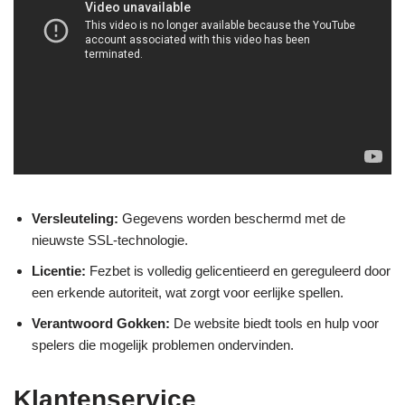
Versleuteling:
Gegevens worden beschermd met de
nieuwste SSL-technologie.
Licentie:
Fezbet is volledig gelicentieerd en gereguleerd door
een erkende autoriteit, wat zorgt voor eerlijke spellen.
Verantwoord Gokken:
De website biedt tools en hulp voor
spelers die mogelijk problemen ondervinden.
Klantenservice