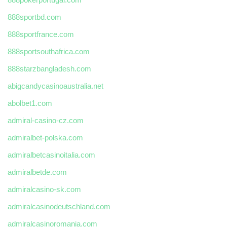
888sportbd.com
888sportfrance.com
888sportsouthafrica.com
888starzbangladesh.com
abigcandycasinoaustralia.net
abolbet1.com
admiral-casino-cz.com
admiralbet-polska.com
admiralbetcasinoitalia.com
admiralbetde.com
admiralcasino-sk.com
admiralcasinodeutschland.com
admiralcasinoromania.com