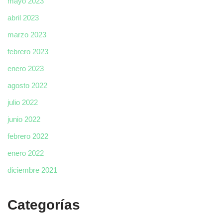
mayo 2023
abril 2023
marzo 2023
febrero 2023
enero 2023
agosto 2022
julio 2022
junio 2022
febrero 2022
enero 2022
diciembre 2021
Categorías