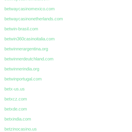
betwaycasinomexico.com
betwaycasinonetherlands.com
betwin-brasil.com
betwin360casinoitalia.com
betwinnerargentina.org
betwinnerdeutchland.com
betwinnerindia.org
betwinportugal.com
betx-us.us
betxcz.com
betxde.com
betxindia.com
betzinocasino.us