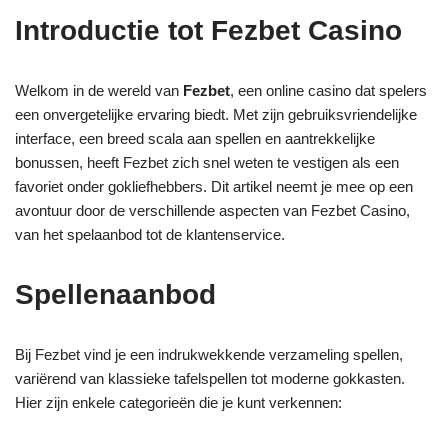
Introductie tot Fezbet Casino
Welkom in de wereld van
Fezbet
, een online casino dat spelers
een onvergetelijke ervaring biedt. Met zijn gebruiksvriendelijke
interface, een breed scala aan spellen en aantrekkelijke
bonussen, heeft Fezbet zich snel weten te vestigen als een
favoriet onder gokliefhebbers. Dit artikel neemt je mee op een
avontuur door de verschillende aspecten van Fezbet Casino,
van het spelaanbod tot de klantenservice.
Spellenaanbod
Bij Fezbet vind je een indrukwekkende verzameling spellen,
variërend van klassieke tafelspellen tot moderne gokkasten.
Hier zijn enkele categorieën die je kunt verkennen: