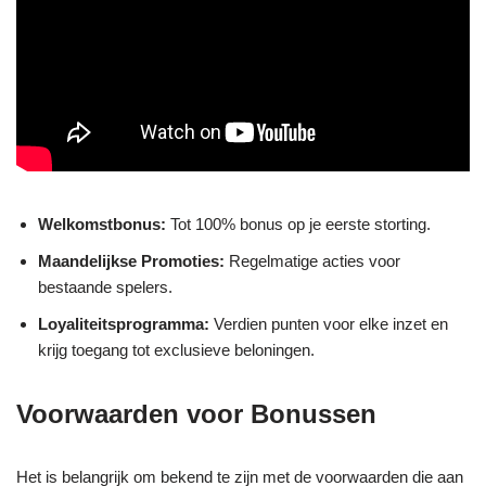
Welkomstbonus:
Tot 100% bonus op je eerste storting.
Maandelijkse Promoties:
Regelmatige acties voor
bestaande spelers.
Loyaliteitsprogramma:
Verdien punten voor elke inzet en
krijg toegang tot exclusieve beloningen.
Voorwaarden voor Bonussen
Het is belangrijk om bekend te zijn met de voorwaarden die aan