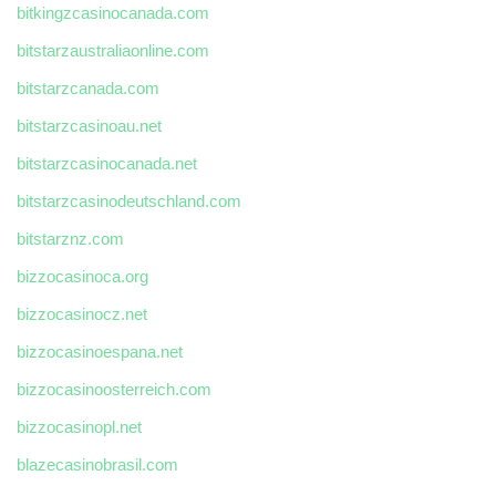
bitkingzcasinocanada.com
bitstarzaustraliaonline.com
bitstarzcanada.com
bitstarzcasinoau.net
bitstarzcasinocanada.net
bitstarzcasinodeutschland.com
bitstarznz.com
bizzocasinoca.org
bizzocasinocz.net
bizzocasinoespana.net
bizzocasinoosterreich.com
bizzocasinopl.net
blazecasinobrasil.com