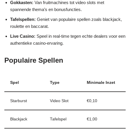
Gokkasten:
Van fruitmachines tot video slots met
spannende thema’s en bonusfuncties.
Tafelspellen:
Geniet van populaire spellen zoals blackjack,
roulette en baccarat.
Live Casino:
Speel in real-time tegen echte dealers voor een
authentieke casino-ervaring.
Populaire Spellen
Spel
Type
Minimale Inzet
Starburst
Video Slot
€0,10
Blackjack
Tafelspel
€1,00