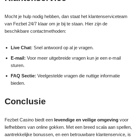
Mocht je hulp nodig hebben, dan staat het klantenserviceteam
van Fezbet 24/7 klaar om je bij te staan. Hier zijn de
beschikbare contactmethoden:
Live Chat:
Snel antwoord op al je vragen.
E-mail:
Voor meer uitgebreide vragen kun je een e-mail
sturen.
FAQ Sectie:
Veelgestelde vragen die nuttige informatie
bieden.
Conclusie
Fezbet Casino biedt een
levendige en veilige omgeving
voor
liefhebbers van online gokken. Met een breed scala aan spellen,
aantrekkelijke bonussen, en een betrouwbare klantenservice, is