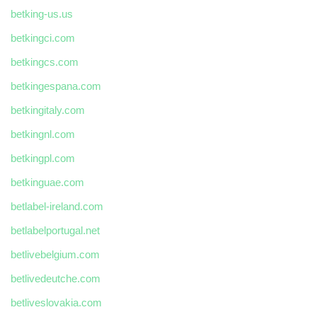
betking-us.us
betkingci.com
betkingcs.com
betkingespana.com
betkingitaly.com
betkingnl.com
betkingpl.com
betkinguae.com
betlabel-ireland.com
betlabelportugal.net
betlivebelgium.com
betlivedeutche.com
betliveslovakia.com