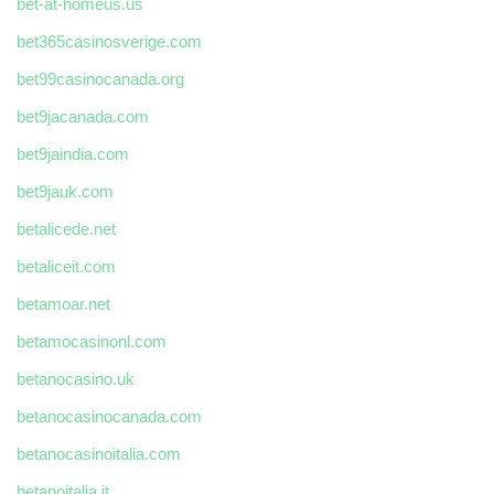
bet-at-homeus.us
bet365casinosverige.com
bet99casinocanada.org
bet9jacanada.com
bet9jaindia.com
bet9jauk.com
betalicede.net
betaliceit.com
betamoar.net
betamocasinonl.com
betanocasino.uk
betanocasinocanada.com
betanocasinoitalia.com
betanoitalia.it