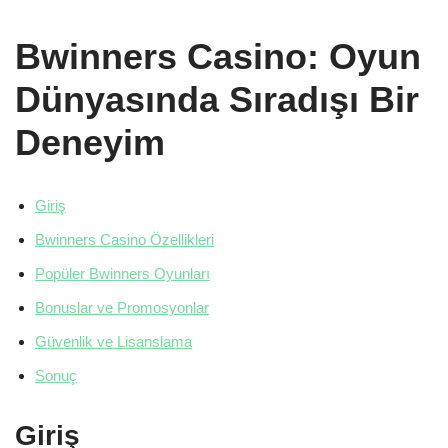
Bwinners Casino: Oyun
Dünyasında Sıradışı Bir
Deneyim
Giriş
Bwinners Casino Özellikleri
Popüler Bwinners Oyunları
Bonuslar ve Promosyonlar
Güvenlik ve Lisanslama
Sonuç
Giriş