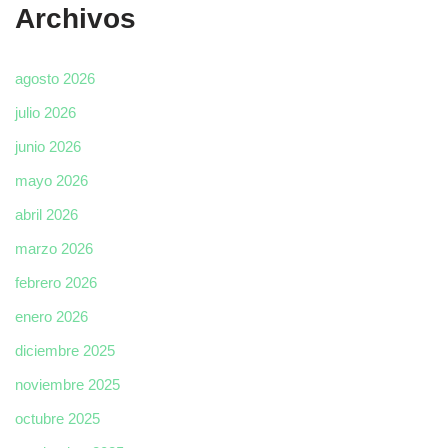
Archivos
agosto 2026
julio 2026
junio 2026
mayo 2026
abril 2026
marzo 2026
febrero 2026
enero 2026
diciembre 2025
noviembre 2025
octubre 2025