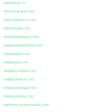
betonreds1.fr
betovocanada.com
betovodeutsch.com
betovoitalia.com
betpandaespana.com
betpandanederland.com
betpawaau.com
betpawanl.com
betplaycanada.com
betplayfrance.com
betplayportugal.com
betplayturkey.com
betriverscasinocanada.com