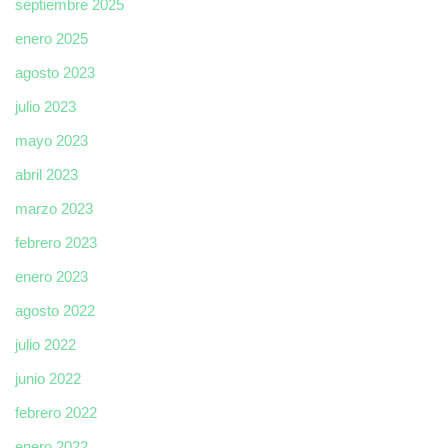
septiembre 2025
enero 2025
agosto 2023
julio 2023
mayo 2023
abril 2023
marzo 2023
febrero 2023
enero 2023
agosto 2022
julio 2022
junio 2022
febrero 2022
enero 2022