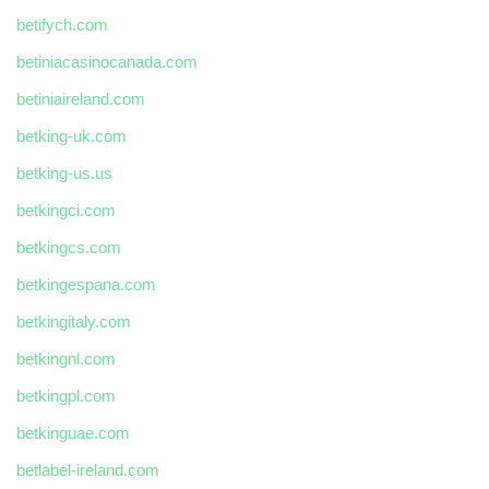
betifych.com
betiniacasinocanada.com
betiniaireland.com
betking-uk.com
betking-us.us
betkingci.com
betkingcs.com
betkingespana.com
betkingitaly.com
betkingnl.com
betkingpl.com
betkinguae.com
betlabel-ireland.com