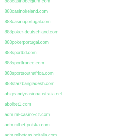
888casinobelgium.com
888casinoireland.com
888casinoportugal.com
888poker-deutschland.com
888pokerportugal.com
888sportbd.com
888sportfrance.com
888sportsouthafrica.com
888starzbangladesh.com
abigcandycasinoaustralia.net
abolbet1.com
admiral-casino-cz.com
admiralbet-polska.com
admiralbetcasinoitalia.com