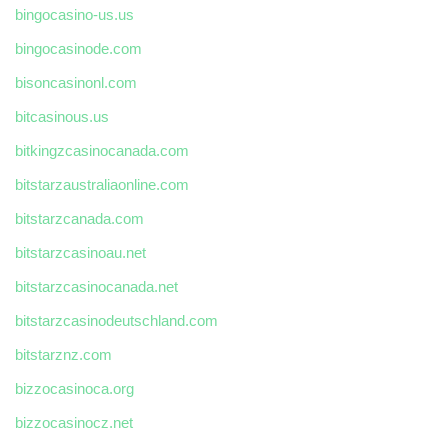
bingocasino-us.us
bingocasinode.com
bisoncasinonl.com
bitcasinous.us
bitkingzcasinocanada.com
bitstarzaustraliaonline.com
bitstarzcanada.com
bitstarzcasinoau.net
bitstarzcasinocanada.net
bitstarzcasinodeutschland.com
bitstarznz.com
bizzocasinoca.org
bizzocasinocz.net