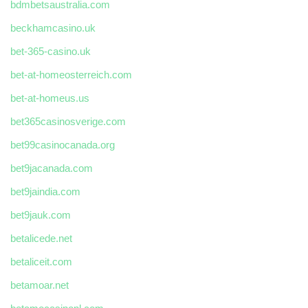
bdmbetsaustralia.com
beckhamcasino.uk
bet-365-casino.uk
bet-at-homeosterreich.com
bet-at-homeus.us
bet365casinosverige.com
bet99casinocanada.org
bet9jacanada.com
bet9jaindia.com
bet9jauk.com
betalicede.net
betaliceit.com
betamoar.net