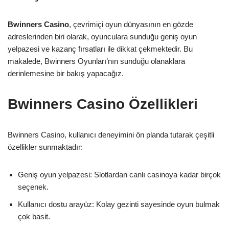
Bwinners Casino
, çevrimiçi oyun dünyasının en gözde
adreslerinden biri olarak, oyunculara sunduğu geniş oyun
yelpazesi ve kazanç fırsatları ile dikkat çekmektedir. Bu
makalede, Bwinners Oyunları’nın sunduğu olanaklara
derinlemesine bir bakış yapacağız.
Bwinners Casino Özellikleri
Bwinners Casino, kullanıcı deneyimini ön planda tutarak çeşitli
özellikler sunmaktadır:
Geniş oyun yelpazesi: Slotlardan canlı casinoya kadar birçok
seçenek.
Kullanıcı dostu arayüz: Kolay gezinti sayesinde oyun bulmak
çok basit.