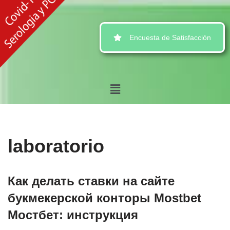
Ir
Encuesta de Satisfacción
al
contenido
laboratorio
Как делать ставки на сайте
букмекерской конторы Mostbet
Мостбет: инструкция