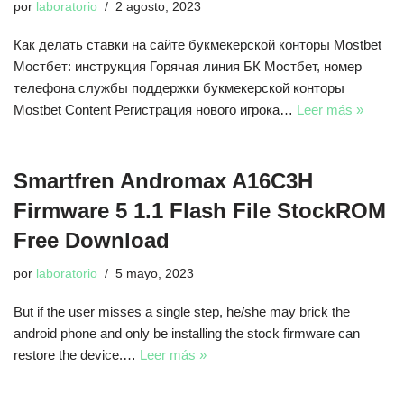
por
laboratorio
2 agosto, 2023
Как делать ставки на сайте букмекерской конторы Mostbet
Мостбет: инструкция Горячая линия БК Мостбет, номер
телефона службы поддержки букмекерской конторы
Mostbet Content Регистрация нового игрока…
Leer más »
Smartfren Andromax A16C3H
Firmware 5 1.1 Flash File StockROM
Free Download
por
laboratorio
5 mayo, 2023
But if the user misses a single step, he/she may brick the
android phone and only be installing the stock firmware can
restore the device.…
Leer más »