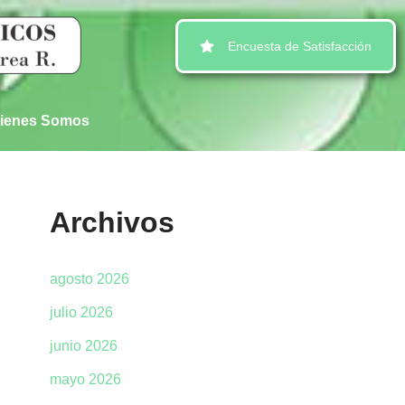
Encuesta de Satisfacción
ienes Somos
Archivos
agosto 2026
julio 2026
junio 2026
mayo 2026