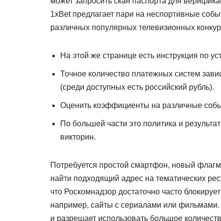
может запросить скан паспорта для верифика
1xBet предлагает пари на неспортивные событ
различных популярных телевизионных конкурс
На этой же странице есть инструкция по ус
Точное количество платежных систем зави
(среди доступных есть российский рубль).
Оценить коэффициенты на различные событи
По большей части это политика и результа
викторин.
Потребуется простой смартфон, новый флагм
найти подходящий адрес на тематических ресу
что Роскомнадзор достаточно часто блокируе
например, сайты с сериалами или фильмами. 
и разрешает использовать большое количест