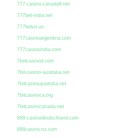
777-casino-canadafr.net
777bet-india.net
777betus.us
777casinoargentina.com
777casinoindia.com
7betcasinoit.com
7bit-casino-australia.net
7bitcasinoaustralia.net
7bitcasinoca.org
7bitcasinocanada.net
888-casinodeutschland.com
888casino-nz.com