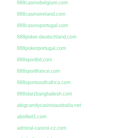
888casinobelgium.com
888casinoireland.com
888casinoportugal.com
888poker-deutschland.com
888pokerportugal.com
888sportbd.com
888sportfrance.com
888sportsouthafrica.com
888starzbangladesh.com
abigcandycasinoaustralia.net
abolbet1.com
admiral-casino-cz.com