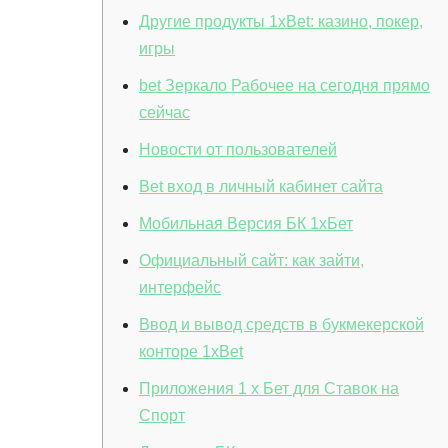
Другие продукты 1xBet: казино, покер,
игры
bet Зеркало Рабочее на сегодня прямо
сейчас
Новости от пользователей
Bet вход в личный кабинет сайта
Мобильная Версия БК 1хБет
Официальный сайт: как зайти,
интерфейс
Ввод и вывод средств в букмекерской
конторе 1xBet
Приложения 1 х Бет для Ставок на
Спорт