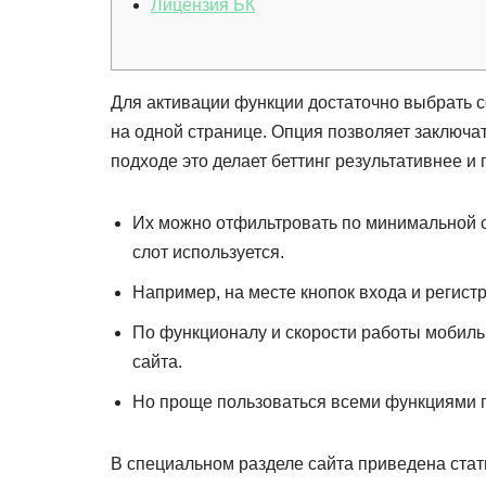
Лицензия БК
Для активации функции достаточно выбрать с
на одной странице. Опция позволяет заключа
подходе это делает беттинг результативнее и
Их можно отфильтровать по минимальной ст
слот используется.
Например, на месте кнопок входа и регистр
По функционалу и скорости работы мобиль
сайта.
Но проще пользоваться всеми функциями 
В специальном разделе сайта приведена стат