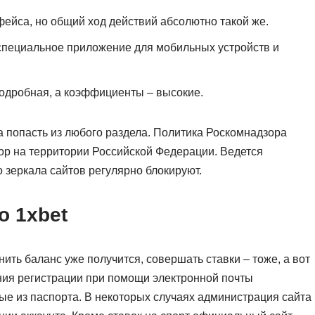
ейса, но общий ход действий абсолютно такой же.
специальное приложение для мобильных устройств и
одробная, а коэффициенты – высокие.
а попасть из любого раздела. Политика Роскомнадзора
тор на территории Российской Федерации. Ведется
о зеркала сайтов регулярно блокируют.
о 1xbet
ть баланс уже получится, совершать ставки – тоже, а вот
ния регистрации при помощи электронной почты
ые из паспорта. В некоторых случаях администрация сайта