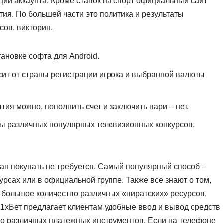
ции аккаунта. Кроме ставок на спорт официальный сайт
ия. По большей части это политика и результаты
ов, викторин.
тановке софта для Android.
сит от страны регистрации игрока и выбранной валюты
я можно, пополнить счет и заключить пари – нет.
ты различных популярных телевизионных конкурсов,
ан покупать не требуется. Самый популярный способ –
рсах или в официальной группе. Также все знают о том,
т большое количество различных «пиратских» ресурсов,
1хБет предлагает клиентам удобные ввод и вывод средств
во различных платежных инструментов. Если на телефоне