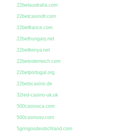
22betaustralia.com
22betcasinofr.com
22betfrance.com
22bethungary.net
22betkenya.net
22betosterreich.com
22betportugal.org
22betscasino.de
32red-casino-uk.uk
500casinoca.com
500casinosv.com
5gringosdeutschland.com