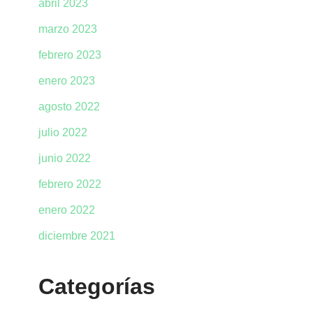
abril 2023
marzo 2023
febrero 2023
enero 2023
agosto 2022
julio 2022
junio 2022
febrero 2022
enero 2022
diciembre 2021
Categorías