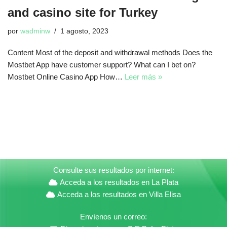
and casino site for Turkey
por
wadminw
1 agosto, 2023
Content Most of the deposit and withdrawal methods Does the
Mostbet App have customer support? What can I bet on?
Mostbet Online Casino App How…
Leer más »
Consulte sus resultados por internet:
Acceda a los resultados en La Plata
Acceda a los resultados en Villa Elisa
Envíenos un correo: