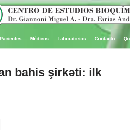
Pacientes
Médicos
Laboratorios
Contacto
Qu
bahis şirkəti: ilk