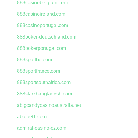
888casinobelgium.com
888casinoireland.com
888casinoportugal.com
888poker-deutschland.com
888pokerportugal.com
888sportbd.com
888sportfrance.com
888sportsouthafrica.com
888starzbangladesh.com
abigcandycasinoaustralia.net
abolbet1.com
admiral-casino-cz.com