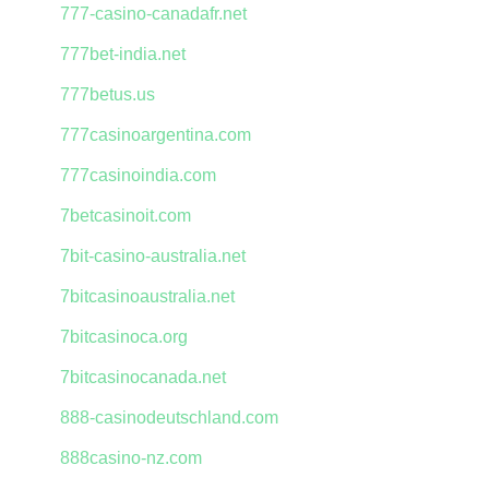
777-casino-canadafr.net
777bet-india.net
777betus.us
777casinoargentina.com
777casinoindia.com
7betcasinoit.com
7bit-casino-australia.net
7bitcasinoaustralia.net
7bitcasinoca.org
7bitcasinocanada.net
888-casinodeutschland.com
888casino-nz.com