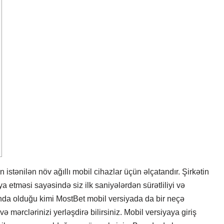
istənilən növ ağıllı mobil cihazlar üçün əlçatandır. Şirkətin
ya etməsi sayəsində siz ilk saniyələrdən sürətliliyi və
tında olduğu kimi MostBet mobil versiyada da bir neçə
 mərclərinizi yerləşdirə bilirsiniz. Mobil versiyaya giriş