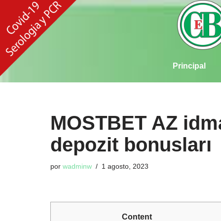
Ir
al
contenido
Principal
MOSTBET AZ idman 
depozit bonusları
por
wadminw
1 agosto, 2023
Content