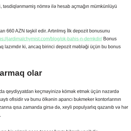
si, təsdiqlənməmiş nömrə ilə hesab açmağın mümkünlüyü
ı 660 AZN təşkil edir. Artırılmış İlk depozit bonusunu
ps://jardimalchymist.com/blog/ok-bahis-n-demkdir/
Bonus
q lazımdır ki, ancaq birinci depozit məbləği üçün bu bonus
xarmaq olar
nda qeydiyyatdan keçməyinizə kömək etmək üçün nəzərdə
aytı ofisidir və bunu ölkənin aparıcı bukmeker kontorlarının
azarına qısa zamanda girsə də, xeyli populyarlıq qazanıb və hər
.