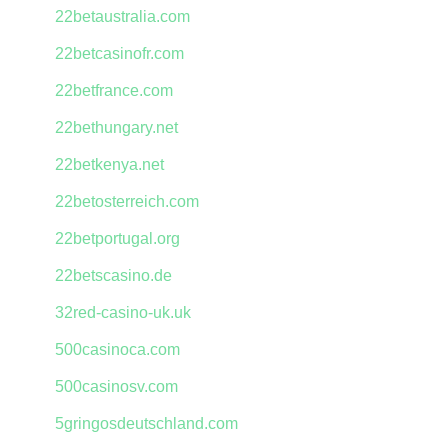
22betaustralia.com
22betcasinofr.com
22betfrance.com
22bethungary.net
22betkenya.net
22betosterreich.com
22betportugal.org
22betscasino.de
32red-casino-uk.uk
500casinoca.com
500casinosv.com
5gringosdeutschland.com