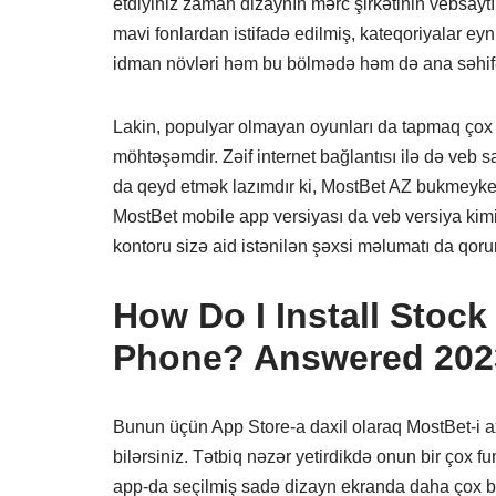
etdiyiniz zaman dizaynın mərc şirkətinin vebsayt
mavi fonlardan istifadə edilmiş, kateqoriyalar eyn
idman növləri həm bu bölmədə həm də ana səhifəd
Lakin, populyar olmayan oyunları da tapmaq çox 
möhtəşəmdir. Zəif internet bağlantısı ilə də veb
da qeyd etmək lazımdır ki, MostBet AZ bukmeyker 
MostBet mobile app versiyası da veb versiya kimi 
kontoru sizə aid istənilən şəxsi məlumatı da qorum
How Do I Install Stoc
Phone? Answered 202
Bunun üçün App Store-a daxil olaraq MostBet-i ax
bilərsiniz. Tətbiq nəzər yetirdikdə onun bir çox f
app-da seçilmiş sadə dizayn ekranda daha çox boş